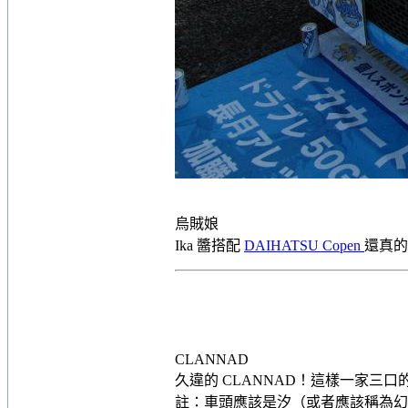
烏賊娘
Ika 醬搭配
DAIHATSU Copen
還真
CLANNAD
久違的 CLANNAD！這樣一家三
註：車頭應該是汐（或者應該稱為