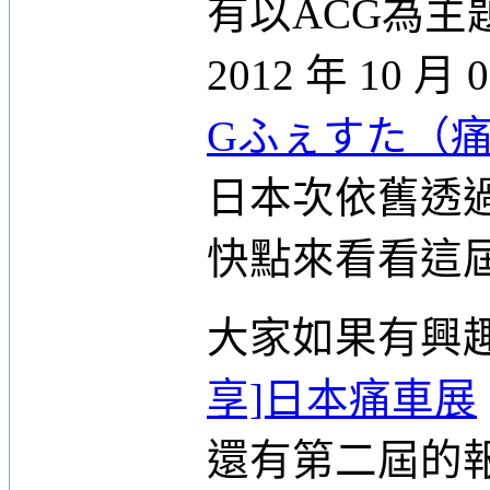
有以ACG為
2012 年 10 月
Gふぇすた（痛
日本次依舊透
快點來看看這
大家如果有興
享]日本痛車展
還有第二屆的