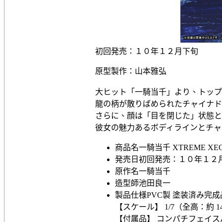
初回発売：１０年１２月下旬
原型製作：山本雅弘
大ヒット「一騎当千」より、トップ
龍の柄が散りばめられたチャイナド
さらに、顔は「目を閉じた」状態と
彼女の魅力あるボディラインとチャ
商品名
一騎当千 XTREME X
発売日
初回発売：１０年１２
原作名
一騎当千
造型師
池田良一
製品仕様
PVC製 塗装済み完成
【スケール】 1/7（全高：約 14
【付属品】 コンパチフェイ