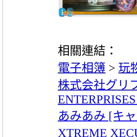
相關連結：
電子相簿
>
玩
株式会社グリフ
ENTERPRISES I
あみあみ [キ
XTREME XE