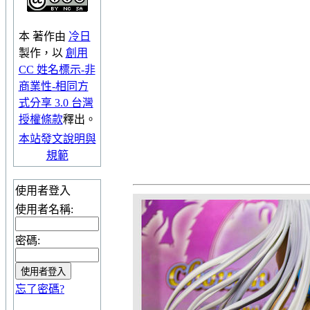
本
著作
由
冷日
製作，以
創用
CC 姓名標示-非
商業性-相同方
式分享 3.0 台灣
授權條款
釋出。
本站發文說明與
規範
使用者登入
使用者名稱:
密碼:
忘了密碼?