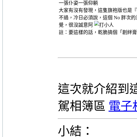
一張仆姿一張仰躺
大家有沒有發現，這隻旗袍版也是『
不過，冷日必須說，這個 No 胖次
覺，很沒誠意阿
註：要這樣的話，乾脆搞個「創絆
這次就介紹到
駕相簿區
電子
小結：