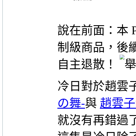
說在前面：本 
制級商品，後
自主退散！
冷日對於趙雲
の舞-
與
趙雲子龍
就沒有再錯過