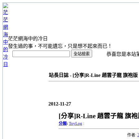
茫茫網海中的冷日
發生過的事，不可能遺忘，只是想不起來而已！
恭喜您是本站第 1
站長日誌 - [分享]R-Line 趙雲子龍 旗袍版
2012-11-27
[分享]R-Line 趙雲子龍 旗
分類
:
ToyLog
:
作者: