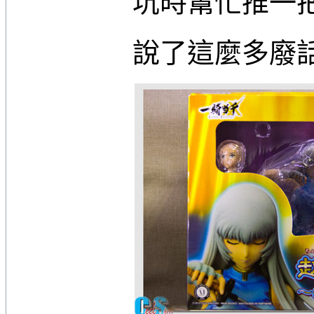
坑時幫忙推一
說了這麼多廢