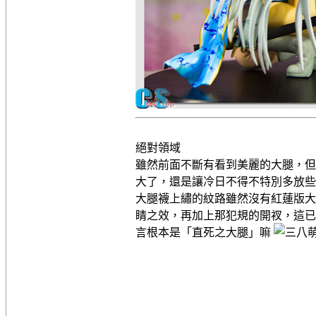
絕對領域
雖然前面不斷有看到美麗的大腿，但
大了，還是讓冷日不得不特別多放些
大腿襪上繡的紋路雖然沒有紅蓮版大
睛之效，再加上那犯規的開衩，這已
言根本是「直死之大腿」嘛