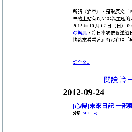
所謂『痛車』，是取原文「Pai
車體上貼有以ACG為主題
2012 年 10 月 07 日（日） 0
の祭典
，冷日本次依舊透過
快點來看看這屆有沒有啥「
詳全文...
閱讀 冷
2012-09-24
[心得]未來日記 一
分類:
ACGLog
: