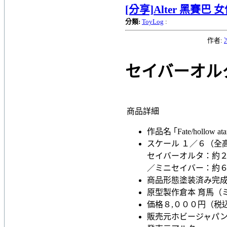
[分享]Alter 黑賽巴 
分類:
ToyLog
:
作者:
セイバーオルタ
商品詳細
作品名
｢Fate/hollow ata
スケール
１／６（全
セイバーオルタ：約
／ミニセイバー：約
商品形態
塗装済み完
原型製作
倉本 育馬（
価格
８,０００円（税
販売元
ホビージャパ