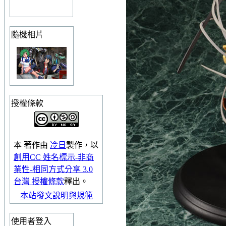
隨機相片
授權條款
本
著作
由
冷日
製作，以
創用CC 姓名標示-非商
業性-相同方式分享 3.0
台灣 授權條款
釋出。
本站發文說明與規範
使用者登入