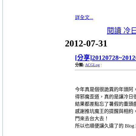
詳全文...
閱讀 冷
2012-07-31
[分享]20120728~2
分類:
ACGLog
:
今年真是個很詭異的年頭阿
得邪魔歪道，真的是讓冷日
結果都差點忘了暑假的重頭
感謝推坑魔王的提醒與相約，所以
門來去台大去！
所以也順便讓久違了的 Blo