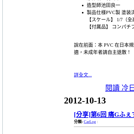
造型師
池田良一
製品仕様
PVC製 塗
【スケール】 1/7（全高
【付属品】 コンパチ
說在前面：本 PVC 在日
適，未成年者請自主退散！
詳全文...
閱讀 冷
2012-10-13
[分享]第6回 痛Gふぇ
分類:
CarLog
: