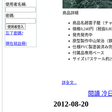
使用者名稱:
商品詳細
密碼:
商品名
趙雲子龍（チャ
価格
9,240円（税抜8,8
忘了密碼?
発売
発売中
原型製作
中山栄治（
現在就註冊!
仕様
PVC製塗装済み
付属品
専用ベース
サイズ
1/7スケール約2
詳全文...
閱讀 冷
2012-08-20