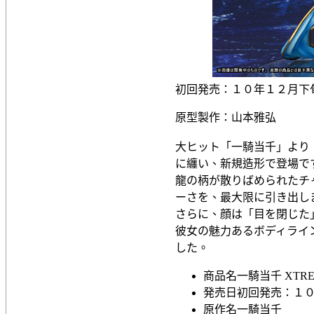
初回発売：１０年１２月下
原型製作：山本雅弘
大ヒット「一騎当千」より
に纏い、新規造形で登場で
龍の柄が散りばめられたチ
ーさを、最大限に引き出し
さらに、顔は「目を閉じた
彼女の魅力あるボディライ
した。
商品名
一騎当千 XTRE
発売日
初回発売：１
原作名
一騎当千