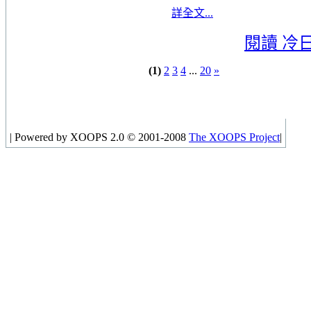
詳全文...
閱讀 冷
(1)
2
3
4
...
20
»
|
Powered by XOOPS 2.0 © 2001-2008
The XOOPS Project
|