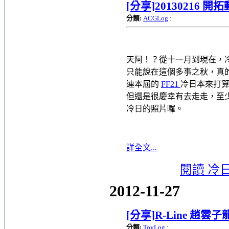
[分享]20130216 開
分類:
ACGLog
:
天阿！？從十一月到現在，
只能說在這個多事之秋，真的無
連本屆的
FF21
冷日本來打算
但還是很慶幸有去走走，至
冷日的照片囉。
詳全文...
閱讀 冷
2012-11-27
[分享]R-Line 趙雲
分類:
ToyLog
: