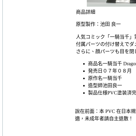
商品詳細
原型製作：池田 良一
人気コミック「一騎当千」
付属パーツの付け替えでダメ
さらに、顔パーツも目を閉じて
商品名
一騎当千 Drag
発売日
０７年０８月
原作名
一騎当千
造型師
池田良一
製品仕様
PVC塗装済完
說在前面：本 PVC 在日
適，未成年者請自主退散！