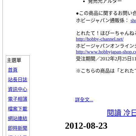
発売元
アルター
●この商品に関するお問い
ホビージャパン通販係：
sh
とれたて！ほびーちゃんね
http://hobby-channel.net/
ホビージャパンオンライン
http://www.hobbyjapan-shop.c
受注期間／2012年2月25日
主選單
首頁
※こちらの商品は「とれた
站長日誌
資訊中心
電子相簿
詳全文...
檔案下載
閱讀 冷
網站連結
2012-08-23
即時新聞