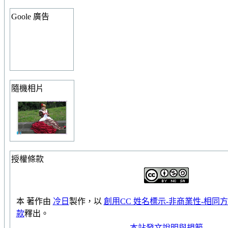
Goole 廣告
隨機相片
授權條款
本
著作
由
冷日
製作，以
創用CC 姓名標示-非商業性-相同方式
款
釋出。
本站發文說明與規範