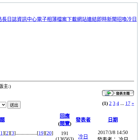
站長日誌
資訊中心
電子相簿
檔案下載
網站連結
即時新聞
招喚冷日
版主:)
(1)
2
3
4
...
17
»
回應
題
發表者
日期
(
閱覽
)
2017/3/8 14:50
[
1
][
2
][
3
].................[
19
][
20
]
191
冷日
(136563)
發表者： 冷日