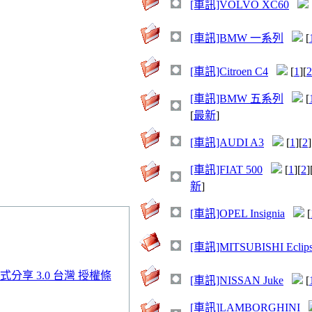
[車訊]VOLVO XC60
[車訊]BMW 一系列
[
[車訊]Citroen C4
[
1
][
2
[車訊]BMW 五系列
[
[
最新
]
[車訊]AUDI A3
[
1
][
2
]
[車訊]FIAT 500
[
1
][
2
]
新
]
[車訊]OPEL Insignia
[
[車訊]MITSUBISHI Eclip
分享 3.0 台灣 授權條
[車訊]NISSAN Juke
[
[車訊]LAMBORGHINI