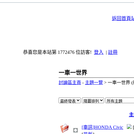
返回首頁
恭喜您是本站第 1772476 位訪客!
登入
|
註冊
一車一世界
討論區主頁
-
主題一覽
> 一車一世界 (
主
[車訊]HONDA Civic