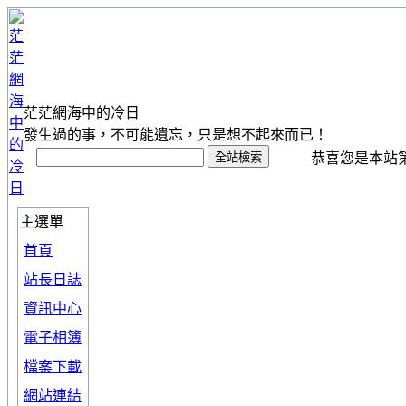
茫茫網海中的冷日
發生過的事，不可能遺忘，只是想不起來而已！
恭喜您是本站第 1
主選單
首頁
站長日誌
資訊中心
電子相簿
檔案下載
網站連結