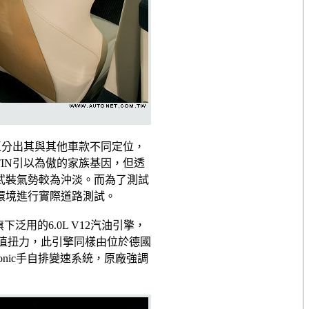
清楚區分出其與其他車款不同定位，
RTIN引以為傲的家族基因，但透
的武裝氣勢較為沖淡。而為了測試
與環境進行實際道路測試。
旗下泛用的6.0L V12汽油引擎，
m峰值扭力，此引擎同樣由位於德國
onic手自排變速系統，原廠強調