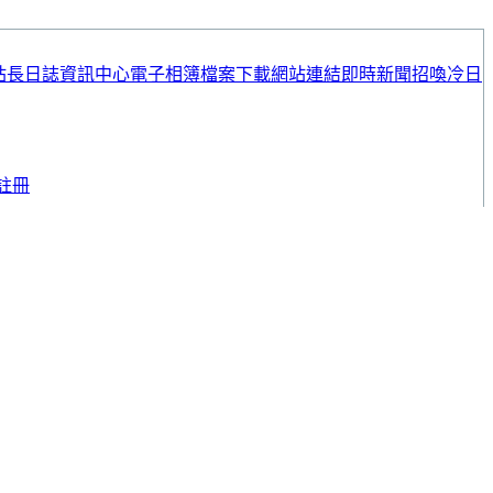
站長日誌
資訊中心
電子相簿
檔案下載
網站連結
即時新聞
招喚冷日
註冊