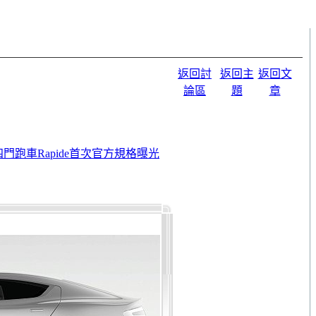
返回討
返回主
返回文
論區
題
章
N四門跑車Rapide首次官方規格曝光