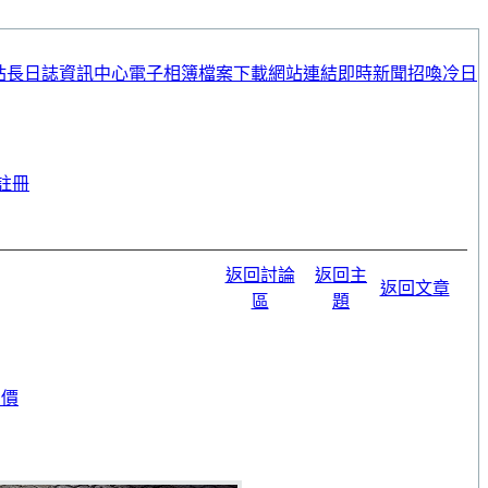
站長日誌
資訊中心
電子相簿
檔案下載
網站連結
即時新聞
招喚冷日
註冊
返回討論
返回主
返回文章
區
題
售價