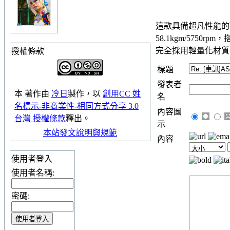
這款具備超凡性能的頂
58.1kgm/575
完全採用輕量化材質
授權條款
標題
發表者
本
著作
由
冷日
製作，以
創用CC 姓
名
名標示-非商業性-相同方式分享 3.0
內容圖
台灣 授權條款
釋出。
示
本站發文說明與規範
內容
使用者登入
使用者名稱:
密碼: