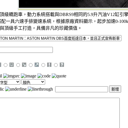
級轎跑車，動力系統搭載與DBRS9相同的5.9升汽油V12缸引擎，
0rpm，搭配一具六速手排變速系統，根據原廠資料顯示，起步加速0-100
與頂級手工打造，具備非凡的珍藏價值。