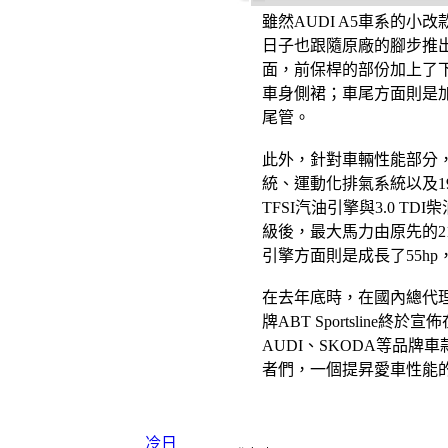
雖然AUDI A5車系的小改款
日子也跟隨原廠的腳步推
面，前保桿的部份加上了
車身側裙；車尾方面則是
尾管。
此外，針對車輛性能部分，AB
統、運動化排氣系統以及19
TFSI汽油引擎與3.0 TD
級後，最大馬力由原先的211h
引擎方面則是成長了55hp
在去年底時，在國內總代
牌ABT Sportslin
AUDI、SKODA等品
者們，一個提昇愛車性能
冷日