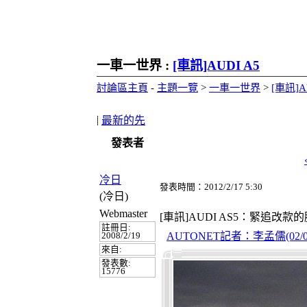
一車一世界 :
[車訊]AUDI A5
討論區主頁
-
主題一覽
>
一車一世界
>
[車訊]A
|
最新的先
發表者
冷日
發表時間：2012/2/17 5:30
(冷日)
Webmaster
[車訊]AUDI AS5：緊追改款的腳步
註冊日:
AUTONET記者：李孟儒(02/08/
2008/2/19
來自:
發表數:
15776