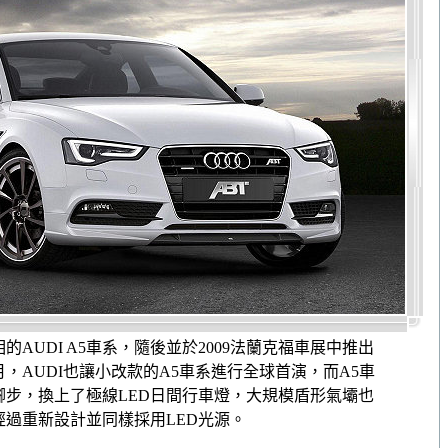
相的AUDI A5車系，隨後並於2009法蘭克福車展中推出
在去年9月，AUDI也讓小改款的A5車系進行全球首演，而A5車
腳步，換上了極線LED日間行車燈，大規模盾形氣壩也
過重新設計並同樣採用LED光源。