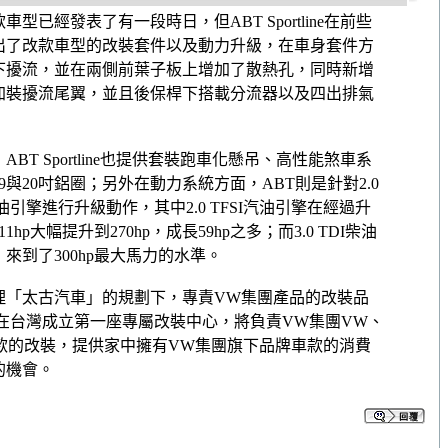
車型已經發表了有一段時日，但ABT Sportline在前些
出了改款車型的改裝套件以及動力升級，在車身套件方
下擾流，並在兩側前葉子板上增加了散熱孔，同時新增
加裝擾流尾翼，並且後保桿下搭載分流器以及四出排氣
T Sportline也提供套裝跑車化懸吊、高性能煞車系
與20吋鋁圈；另外在動力系統方面，ABT則是針對2.0
I柴油引擎進行升級動作，其中2.0 TFSI汽油引擎在經過升
p大幅提升到270hp，成長59hp之多；而3.0 TDI柴油
，來到了300hp最大馬力的水準。
理「太古汽車」的規劃下，專責VW集團產品的改裝品
e終於宣佈在台灣成立第一座專屬改裝中心，將負責VW集團VW、
牌車款的改裝，提供家中擁有VW集團旗下品牌車款的消費
的機會。