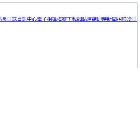
站長日誌
資訊中心
電子相簿
檔案下載
網站連結
即時新聞
招喚冷日