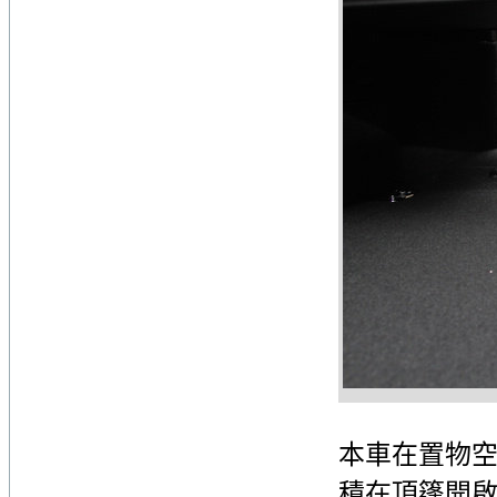
本車在置物
積在頂篷開啟