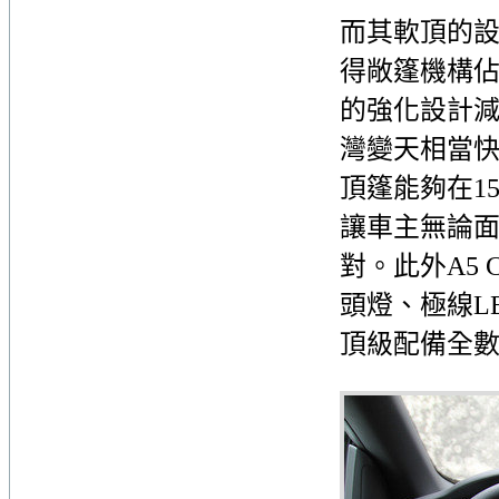
而其軟頂的
得敞篷機構
的強化設計
灣變天相當
頂篷能夠在1
讓車主無論
對。此外A5 
頭燈、極線L
頂級配備全