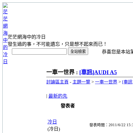
茫茫網海中的冷日
發生過的事，不可能遺忘，只是想不起來而已！
恭喜您是本站第 1
一車一世界 :
[車訊]AUDI A5
討論區主頁
-
主題一覽
>
一車一世界
>
[車訊]
|
最新的先
發表者
冷日
發表時間：2011/6/22 15:
(冷日)