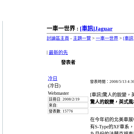
一車一世界 :
[車訊]Jaguar
討論區主頁
-
主題一覽
>
一車一世界
>
[車訊]
|
最新的先
發表者
冷日
發表時間：2008/5/13 4:3
(冷日)
Webmaster
[車訊]驚人的銳變，英
註冊日: 2008/2/19
驚人的銳變，英式風格
來自:
發表數: 15776
在今年初的北美車展中
有S-Type的XF
九月份的法蘭克福車