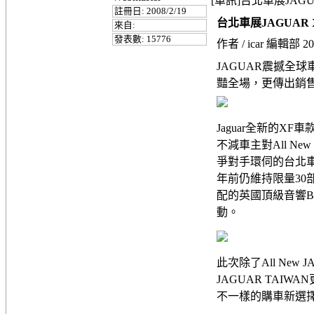
[車訊]台北車展JAGU
註冊日: 2008/2/19
台北車展JAGUAR 
來自:
發表數: 15776
作者 / icar 編輯部
20
JAGUAR震撼全球車
豔全場，更傳出銷
Jaguar全新的
不減車主對All New
爭對手環伺的台北車
年前仍維持限量30
配的英國頂級音響Bowe
動。
此次除了All Ne
JAGUAR TAIW
不一樣的購車新選