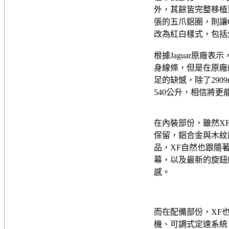
外，其餘皆完整移植
張的五爪鋁圈，則讓
改為紅白樣式，包括
根據Jaguar原廠
身線條，但是在原廠
足的缺憾，除了29
540公升，相信將
在內裝部份，雖然X
保留，鋁合金與木紋
品，XF自然也跟隨
幕，以及最新的旋鈕線傳控
感。
而在配備部份，XF
機、可調式定速系統