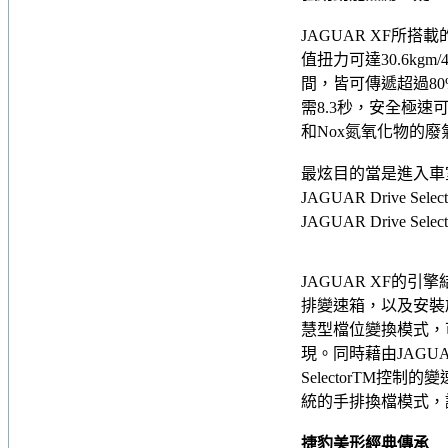
JAGUAR XF所搭載
值扭力可達30.6kgm
間，皆可傳遞超過80
需8.3秒，安全極速
和Nox氮氧化物的
最炫目的當是進入車
JAGUAR Driv
JAGUAR Driv
JAGUAR XF的
排變速箱，以及安裝於方向
慧型檔位變換模式，
現。同時藉由JAGUAR 
SelectorTM控制的
統的手排換檔模式，
捷豹美形經典傳承