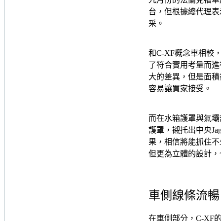
台，但根據總代理表
采。
和C-XF概念車相
了符合實用考量而進
大的差異，但是面積
容易讓買家接受。
而在水箱護罩與氣壩
護罩，襯托出中央J
果，相信將能抓住不
但更為立體的設計，
車側線條流暢
在車側部分，C-X