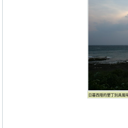
日暮西陲的墾丁別具風