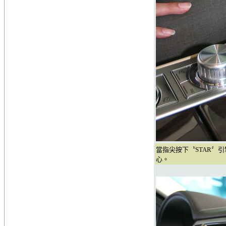
當指尖按下〝STAR〞引擎
心。