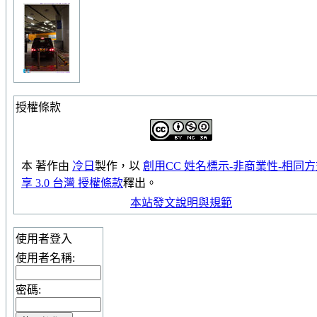
授權條款
本
著作
由
冷日
製作，以
創用CC 姓名標示-非商業性-相同
享 3.0 台灣 授權條款
釋出。
本站發文說明與規範
使用者登入
使用者名稱:
密碼: