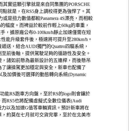
而其實這顆引擎就是來自同集團的PORSCHE
一的不同點就是，在RS5身上調校得更為強悍了。其
馬力或是扭力數值都較Panamera 4S漂亮，而相較
m的幅度。而裨益於較前作輕上60kg的車重，
，據原廠公布0-100km/h靜止加速僅需在短
ic性能升級套件後，極速將可提升至280km/h。
，結合AUDI獨門的Quattro四驅系統，
例至前後軸，提供駕駛足夠的循跡性及安全。
變，諸如前懸為最新設計的五連桿，而後懸吊
為了讓操駕更加穩定與安全，新車也配備了
加價後可選擇的動態轉向系統(Dynamic
功能RS跑車方向盤，至於RS的logo則會鑲於
RS5也將配備虛擬式全數位儀表(Audi
輪胎胎壓、扭力以及加速G值等車輛資訊。預計新車將在
單，約莫在七月就可交貨完畢，至於在北美市