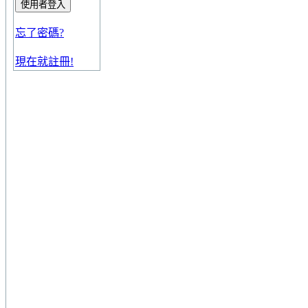
忘了密碼?
現在就註冊!