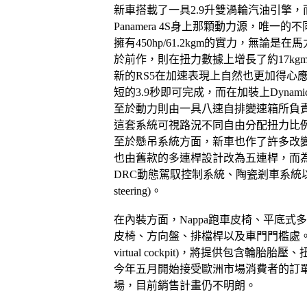
新車搭載了一具2.9升雙渦輪汽油引擎，
Panamera 4S身上那顆動力源，唯
擁有450hp/61.2kgm的實力，無論是在
於前作，則在扭力數據上增長了約17kg
新的RS5在加速表現上自然也更加得心應手
短的3.9秒即可完成，而在加裝上Dynam
至於動力則由一具八速自排變速箱所負責遞送
這套系統可視路況不同自由分配扭力比
至於懸吊系統方面，新車也作了許多改
也由舊款的多連桿設計改為五連桿，而
DRC動態駕馭控制系統、陶瓷剎車系統以及
steering)。
在內裝方面，Nappa跑車皮椅、平底式多
皮椅、方向盤、排檔桿以及車門門檻處。而
virtual cockpit)，將提供包含
今年五月開始接受歐洲市場消費者的訂
場，目前銷售計畫仍不明朗。