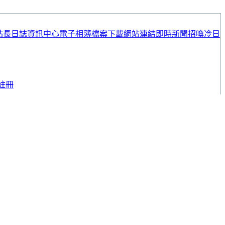
站長日誌
資訊中心
電子相簿
檔案下載
網站連結
即時新聞
招喚冷日
註冊