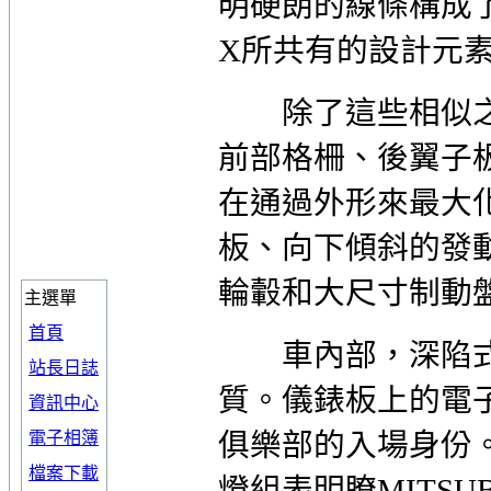
明硬朗的線條構成了全新
X所共有的設計元
除了這些相似之處外，
前部格柵、後翼子板和
在通過外形來最大
板、向下傾斜的發
輪轂和大尺寸制動
主選單
首頁
車內部，深陷式
站長日誌
質。儀錶板上的電
資訊中心
俱樂部的入場身份
電子相簿
檔案下載
燈組表明瞭MITSUB