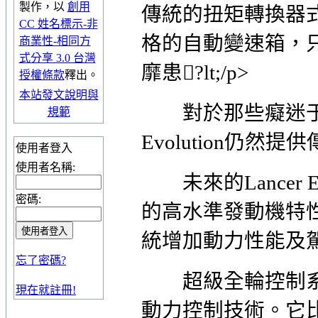
製作，以
創用
傳統的扭矩轉換器
CC 姓名標示-非
格的自動變速箱，
商業性-相同方
式分享 3.0 台灣
靡患?lt;/p>
授權條款
釋出。
本站發文說明與
對於那些癡迷于換檔
規範
Evolution仍然
使用者登入
使用者名稱:
未來的Lancer E
密碼:
的高水準發動機特
統增加動力性能及
忘了密碼?
超級全輪控制系統(
現在就註冊!
動力控制技術。它比在