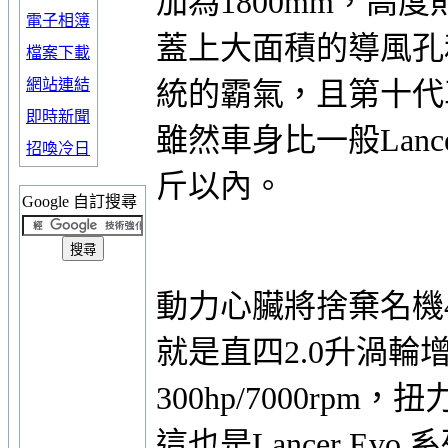
加為1800mm，高度
電子相簿
蓋上大面積的導風孔
檔案下載
網站連結
統的霸氣，且第十代
即時新聞
雖然車身比一般Lanc
招喚冷日
斤以內。
Google 自訂搜尋
動力心臟將捨棄名機4
就是直四2.0升渦
300hp/7000rpm，
這也是Lancer Evo