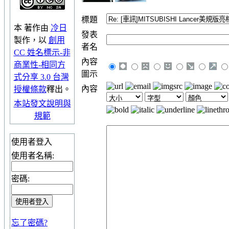
標題
本
著作
由
冷日
發表
製作，以
創用
者名
CC 姓名標示-非
內容
商業性-相同方
圖示
式分享 3.0 台灣
內容
授權條款
釋出。
本站發文說明與
規範
使用者登入
使用者名稱:
密碼:
忘了密碼?