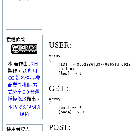
授權條款
USER:
Array

(

本
著作
由
冷日
    [ID] => 0e52836fd3749065fdfd928
    [am] => 1

製作，以
創用
    [lap] => 3

CC 姓名標示-非
商業性-相同方
GET :
式分享 3.0 台灣
授權條款
釋出。
Array

(

本站發文說明與
    [cat] => 6

    [page] => 3

規範
POST:
使用者登入