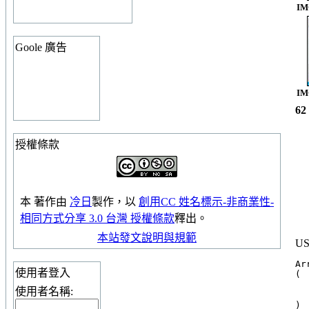
IM
Goole 廣告
IM
6
授權條款
本
著作
由
冷日
製作，以
創用CC 姓名標示-非商業性-
相同方式分享 3.0 台灣 授權條款
釋出。
本站發文說明與規範
US
Arr
使用者登入
(

  
使用者名稱:
  