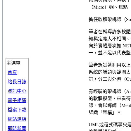
意涵與術語，包括了：整
（Micro）觀、焦點（
擔任軟體架構師（Sof
筆者在輔導許多軟體
知與定義大不相同。
向於實體層次如.NE
一，並不足以代表整
主選單
筆者想試著利用以上
系統的議題與範圍太廣了
首頁
訂，分工與外包（Outs
站長日誌
資訊中心
有經驗的架構師（Ar
的軟體模型，來看待
電子相簿
師，會以導師（Me
檔案下載
認識「架構」。
網站連結
UML或程式碼等只
即時新聞