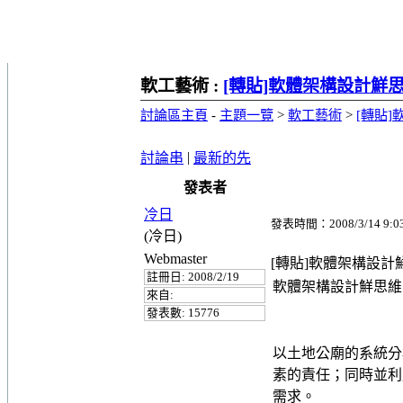
軟工藝術 :
[轉貼]軟體架構設計鮮
討論區主頁
-
主題一覽
>
軟工藝術
>
[轉貼
|
討論串
最新的先
發表者
冷日
發表時間：2008/3/14 9:0
(冷日)
Webmaster
[轉貼]軟體架構設計
註冊日: 2008/2/19
軟體架構設計鮮思維
來自:
發表數: 15776
以土地公廟的系統分
素的責任；同時並利
需求。