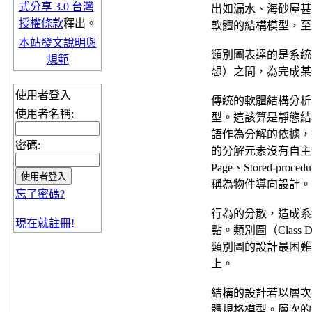
式分享 3.0 台灣
出如漏水、海砂屋甚
授權條款
釋出。
軟體的結構模型，至少
本站發文說明與
類別圖表達的是系統
規範
想）之間，為完成某
使用者登入
傳統的軟體結構分析與設
使用者名稱:
型。這該算是靜態結構設
語作為分解的依據，
密碼:
的分解元素沒有自主性的
Page、Stored
稱為物件導向設計。
忘了密碼?
行為的分散，造成系
現在就註冊!
點。類別圖（Clas
類別圖的設計最困難與謹
上。
結構的設計若以層次
體規格模型。層次的