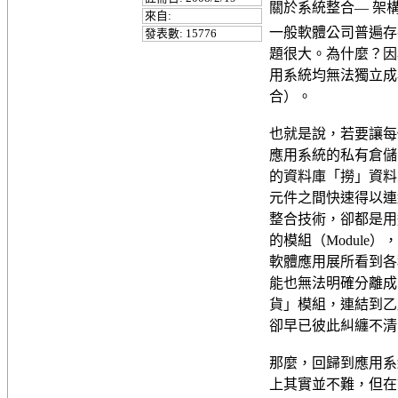
關於系統整合— 架
來自:
一般軟體公司普遍存
發表數: 15776
題很大。為什麼？因為
用系統均無法獨立成為
合）。
也就是說，若要讓每
應用系統的私有倉儲（p
的資料庫「撈」資料
元件之間快速得以連
整合技術，卻都是用
的模組（Modul
軟體應用展所看到各
能也無法明確分離成
貨」模組，連結到乙
卻早已彼此糾纏不清
那麼，回歸到應用系
上其實並不難，但在