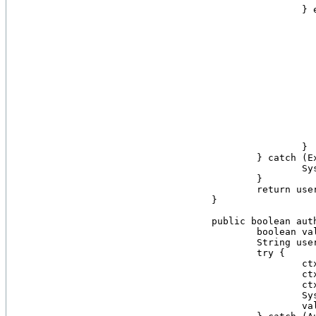
			} else {

				while (en != null && en.hasMoreEleme
					Object obj = en.ne
					if (obj instanceof Se
						SearchResult si = 
						Attributes userInfo 
						userDN += user
						userDN += 
					} el
						System.out.printl
				
					System.out.print
				
			}

		} catch (Exception e) {

			System.out.println("Exception in search():" + e);

		}

		return userDN;

	}

	public boolean authenricate(String ID, String password) {

		boolean valide = false;

		String userDN = getUserDN(ID);

		try {

			ctx.addToEnvironment(Context.SECURITY_PRINCIPAL, userDN);

			ctx.addToEnvironment(Context.SECURITY_CREDENTIALS, password);

			ctx.reconnect(connCtls);

			System.out.println(userDN + " is authenticated");

			valide = true;
