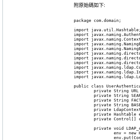
附原始碼如下:
package com.domain;

import java.util.Hashtable;
import javax.naming.Authent
import javax.naming.Context
import javax.naming.NamingE
import javax.naming.NamingE
import javax.naming.directo
import javax.naming.directo
import javax.naming.directo
import javax.naming.ldap.Co
import javax.naming.ldap.In
import javax.naming.ldap.Ld
public class UserAuthentica
	private String URL = "ldap://localhost:389";

	private String SEARCHDN = "CN=alimailfad,OU=service,DC=hz,DC=ali,DC=com";

	private String FACTORY = "com.sun.jndi.ldap.LdapCtxFactory";

	private String BASEDN = "DC=hz,DC=ali,DC=com";

	private LdapContext ctx = null;

	private Hashtable env = null;

	private Control[] connCtls = null;

	private void LDAP_connect() {

		env = new Hashtable();

		env.put(Context.INITIAL_CONTEXT_FACTORY, FACTORY);
