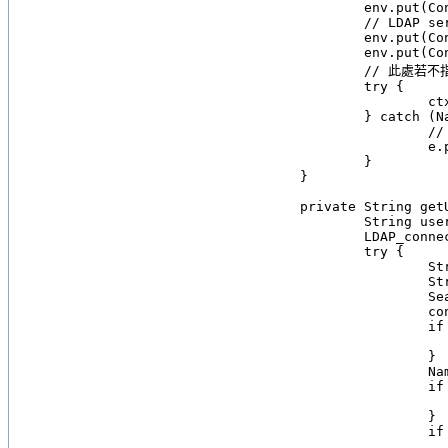
		env.put(Context.PROVIDER_URL, URL);

		// LDAP server env.put(Context.SECURITY_PRINCIPAL, SEARCHDN);

		env.put(Context.SECURITY_AUTHENTICATION, "simple");

		env.put(Context.SECURITY_CREDENTIALS, "password");

		// 此處若不指定使用者名稱和密碼,則自動轉換為匿名登入

		try {

			ctx = new InitialLdapContext(env, connCtls);

		} catch (NamingException e) {

			// TODO Auto-generated catch block

			e.printStackTrace();

		}

	}

	private String getUserDN(String email) {

		String userDN = "";

		LDAP_connect();

		try {

			String filters = "(&;(&;(objectCategory=person)(objectClass=user))(sAMAccountName=elbert.chenh))";

			String[] returnedAtts = { "distinguishedName", "userAccountControl", "displayName", "employeeID" };

			SearchControls constraints = new SearchControls();

			constraints.setSearchScope(SearchControls.SUBTREE_SCOPE);

			if (returnedAtts != null && returnedAtts.length > 0) {

				constraints.setReturningAttributes(retur
			}

			NamingEnumeration en = ctx.search(BASEDN, filters, constraints);

			if (en == null) {

				System.out.println("Have no NamingEnumer
			}

			if (!en.hasMoreElements()) {

				System.out.println("Have no elem