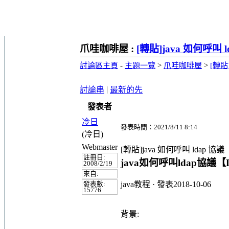
爪哇咖啡屋 :
[轉貼]java 如何呼叫 l
討論區主頁
-
主題一覽
>
爪哇咖啡屋
>
[轉貼
|
討論串
最新的先
發表者
冷日
發表時間：2021/8/11 8:14
(冷日)
Webmaster
[轉貼]java 如何呼叫 ldap 協議
註冊日:
java如何呼叫ldap協議【Ld
2008/2/19
來自:
java教程
· 發表
2018-10-06
發表數:
15776
背景: