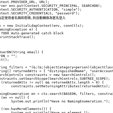
nedAtts);

ation.");

ent.");
