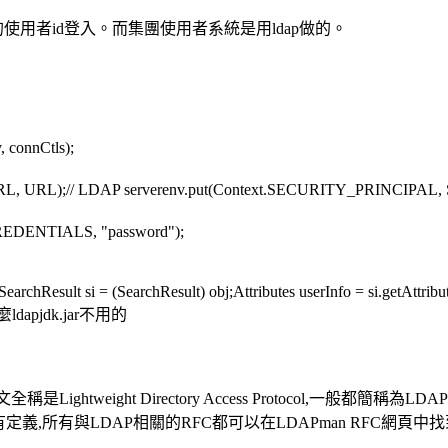
使用者id登入。而集團使用者系統是用ldap做的。
, connCtls);
RL, URL);// LDAP serverenv.put(Context.SECURITY_PRINCIPA
REDENTIALS, "password");
 {SearchResult si = (SearchResult) obj;Attributes userInfo = si.getAtt
apjdk.jar不用的
Lightweight Directory Access Protocol,一般
定義,所有與LDAP相關的RFC都可以在LDAPman RFC網頁中