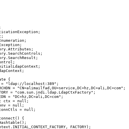


icationException;

;

numeration;

xception;

ry.Attributes;

ry.SearchControls;

ry.SearchResult;

ntrol;

itialLdapContext;

apContext;

te {
