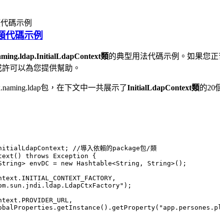
xt 類代碼示例
text類代碼示例
aming.ldap.InitialLdapContext
類
的典型用法代碼示例。如果您正苦於以下問題：J
或許可以為您提供幫助。
x.naming.ldap包，在下文中一共展示了
InitialLdapContext類
的2
.InitialLdapContext; //導入依賴的package包/類
text() throws Exception {
 String> envDC = new Hashtable<String, String>();
	Context.INITIAL_CONTEXT_FACTORY,
	"com.sun.jndi.ldap.LdapCtxFactory");
	Context.PROVIDER_URL,
	GlobalProperties.getInstance().getProperty("app.persones.