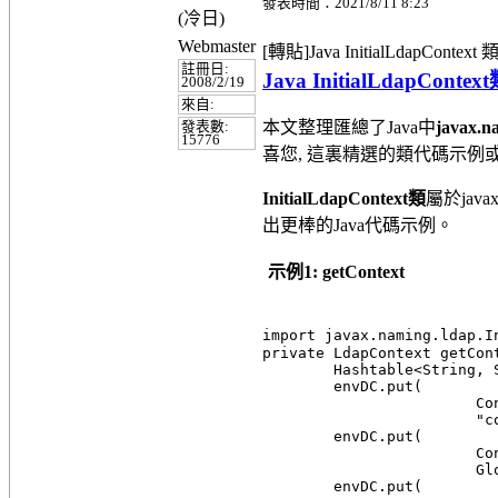
發表時間：2021/8/11 8:23
(冷日)
Webmaster
[轉貼]Java InitialLdapConte
註冊日:
Java InitialLdapCon
2008/2/19
來自:
本文整理匯總了Java中
javax.n
發表數:
15776
喜您, 這裏精選的類代碼示例
InitialLdapContext類
屬於java
出更棒的Java代碼示例。
示例1: getContext
import javax.naming.ldap
private LdapContext getCon
	Hashtable<String,
	envDC.put(
		
		
	envDC.put(
		
		
	envDC.put(