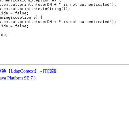
議【LdapContext】 - IT閱讀
ava Platform SE 7 )