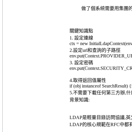
做了個系統需要用集團的
關鍵知識點
1. 設定連線
ctx = new InitialLdapContext(env
2.設定url和查詢的子路徑
env.put(Context.PROVIDER_U
3. 設定密碼
env.put(Context.SECURITY_C
4.取得返回值屬性
if (obj instanceof SearchResult)
5.不需要下載任何第三方辦,什麼ld
背景知識:
LDAP是輕量目錄訪問協議,英文全稱是
LDAP的核心規範在RFC中都有