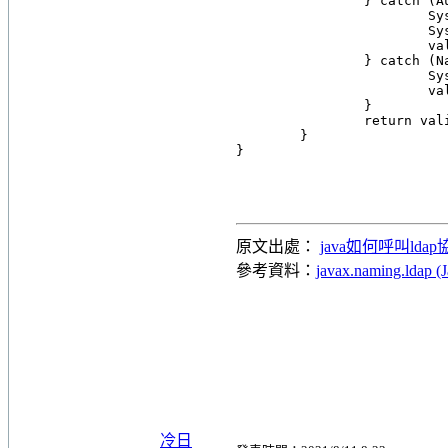
		} catch (AuthenticationException e) {

			System.out.println(userDN + " is not authenticated");

			System.out.println(e.toString());

			valide = false;

		} catch (NamingException e) {

			System.out.println(userDN + " is not authenticated");

			valide = false;

		}

		return valide;

	}

原文出處：
java如何呼叫ldap協
參考資料：
javax.naming.ldap (J
冷日