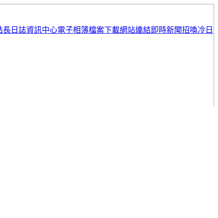
站長日誌
資訊中心
電子相簿
檔案下載
網站連結
即時新聞
招喚冷日