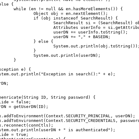
nts()) {

xtElement();

archResult) {

(SearchResult) obj;

= si.getAttributes();

Info.toString();

"," + BASEDN;

se {

n(obj.toString());

	}

ln(userDN);

}
