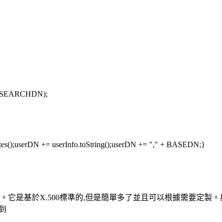
L, SEARCHDN);
ributes();userDN += userInfo.toString();userDN += "," + BASEDN;}
都簡稱為LDAP。它是基於X.500標準的,但是簡單多了並且可以根據需要定製。與X
找到