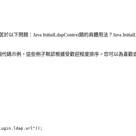
ava InitialLdapContext類的具體用法？Java InitialLda
0個代碼示例，這些例子默認根據受歡迎程度排序。您可以為喜歡
plugin.ldap.url"));