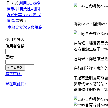
作，以
創用CC 姓名
標示-非商業性-相同
方式分享 3.0 台灣 授
權條款
釋出。
再次Bake，回到sce
本站發文說明與規範
使用者登入
這時候，場景裡面會出
使用者名稱:
地方自動生成了OffMe
密碼:
這時候，你應該已
進行到這裡，我們
忘了密碼?
不過有些朋友可能
體來代替人物的話
現在就註冊!
跳躍動作的過程。