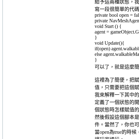
給予這兩種狀態，我們給人
寫一段很簡單的代
private bool open = fal
private NavMeshAgent
void Start () {
agent = gameObject.
}
void Update(){
if(open) agent.walkab
else agent.walkableMa
}
可以了，就是這麼
這裡為了簡便，把賦
值，只需要把這個
我來解釋一下其中
定義了一個狀態的開關op
個狀態時怎樣賦值
然後假設這個腳本是放置
件。當然了，你也可
當open為true的時