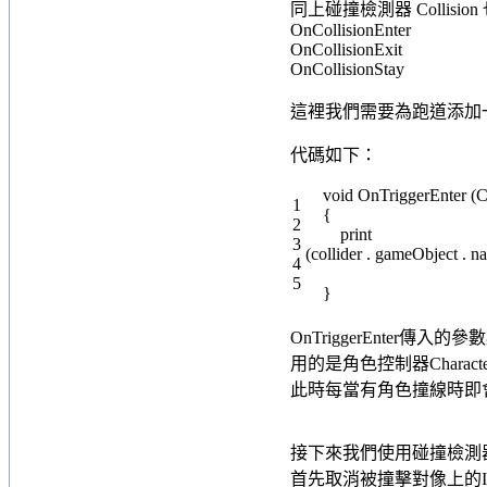
同上碰撞檢測器 Collisio
OnCollisionEnter
OnCollisionExit
OnCollisionStay
這裡我們需要為跑道添加一
代碼如下：
void
OnTriggerEnter
(
C
1
{
2
print
3
(
collider
.
gameObject
.
n
4
5
}
OnTriggerEnter傳
用的是角色控制器Character C
此時每當有角色撞線時即
接下來我們使用碰撞檢測器 C
首先取消被撞擊對像上的Is