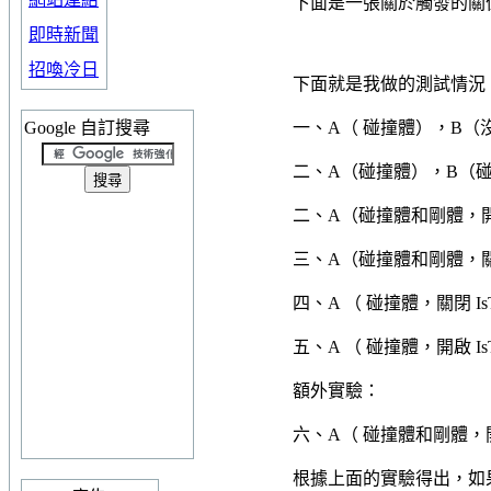
下面是一張關於觸發的關
即時新聞
招喚冷日
下面就是我做的測試情況
Google 自訂搜尋
一、A（
碰撞體
），B（
二、A（碰撞體），B（
二、A（碰撞體和剛體，開啟
三、A（碰撞體和剛體，
四、A （
碰撞體，關閉
Is
五、A （
碰撞體，開啟
Is
額外實驗：
六、A（
碰撞體和剛體，開啟I
根據上面的實驗得出，如