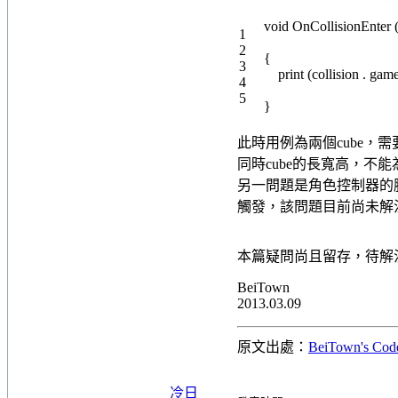
void
OnCollisionEnter
1
2
{
3
print
(
collision
.
game
4
5
}
此時用例為兩個cube，需
同時cube的長寬高，不
另一問題是角色控制器的膠囊
觸發，該問題目前尚未解
本篇疑問尚且留存，待解
BeiTown
2013.03.09
原文出處：
BeiTown's
冷日