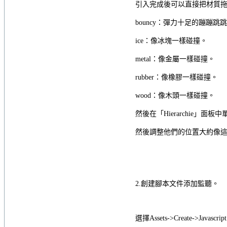
引入完成後可以直接把材質拖動到
bouncy：彈力十足的蹦蹦跳
ice：像冰塊一樣碰撞。
metal：像金屬一樣碰撞。
rubber：像橡膠一樣碰撞。
wood：像木頭一樣碰撞。
然後在「Hierarchie」面
然後調整他們的位置大約像
2.創建腳本文件添加監聽。
選擇Assets->Create->Jav