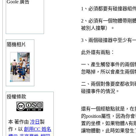
Goole 廣告
1、必須都要有碰撞器組件
2、必須有一個物體帶剛
被別人撞擊）。
3、兩個碰撞器中至少有一個開
隨機相片
此外還有兩點：
一、產生觸發事件的兩個物
忽略掉，所以會產生兩個
二、兩個對像要麼都收到
碰撞事件的情況。
授權條款
還有一個經驗點就是，在控
的position屬性，
本
著作
由
冷日
製
置的坐標，如果物體A有剛
作，以
創用CC 姓名
讓物體動，此時如果發生