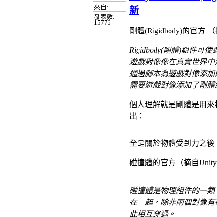
來自:
新
發表數:
15776
剛體(Rigidbody)的官方
（
Rigidbody(剛體
遊戲對像像在真實世界中
通過腳本為遊戲對像添加的
需要遊戲對像添加了剛體
個人理解就是剛體是用來
出：
全是關於物體受到力之後，
碰撞體的官方（摘自Unit
碰撞體是物理組件的一類
在一起，除非兩個對像有
此相互穿過。