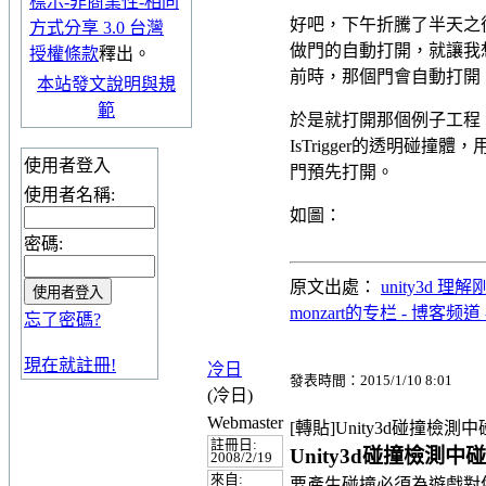
標示-非商業性-相同
好吧，下午折騰了半天之後
方式分享 3.0 台灣
做門的自動打開，就讓我想起
授權條款
釋出。
前時，那個門會自動打開
本站發文說明與規
範
於是就打開那個例子工程
IsTrigger的透明碰
使用者登入
門預先打開。
使用者名稱:
如圖：
密碼:
原文出處：
unity3d 理解
monzart的专栏 - 博客频道 
忘了密碼?
現在就註冊!
冷日
發表時間：2015/1/10 8:01
(冷日)
Webmaster
[轉貼]Unity3d碰撞檢
註冊日:
Unity3d碰撞檢測
2008/2/19
來自:
要產生碰撞必須為遊戲對像