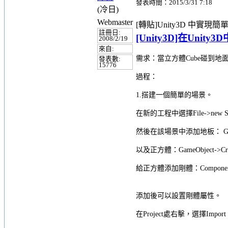
發表時間：2015/3/31 7:18
(冷日)
Webmaster
[轉貼]Unity3D 中實現
註冊日:
[Unity3D]在Uni
2008/2/19
來自:
需求：當立方體Cube碰到地
發表數:
15776
過程：
1.搭建一個簡單的場景。
在新的工程中選擇File->new
然後在該場景中添加地板：
G
以及正方體：GameObject->Crea
給正方體添加剛體：Component->P
添加後可以設置剛體屬性。
在Project處右擊，選擇Import Pac