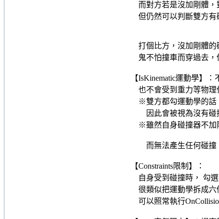
而對方若是沒加剛體，
但仍然可以判斷雙方有
打個比方，沒加剛體的
鬼不怕撞車而穿過去，
【IsKinematic運
也不會受到重力等物理
※雙方都勾運動學的話
因此會被視為沒有碰撞到，無
※雖然自身碰撞器不加
而無法產生任何碰撞
【Constraints限制】：
自身受到碰撞時，
勾選
很類似把運動學拆成六
可以照常執行OnCollisi