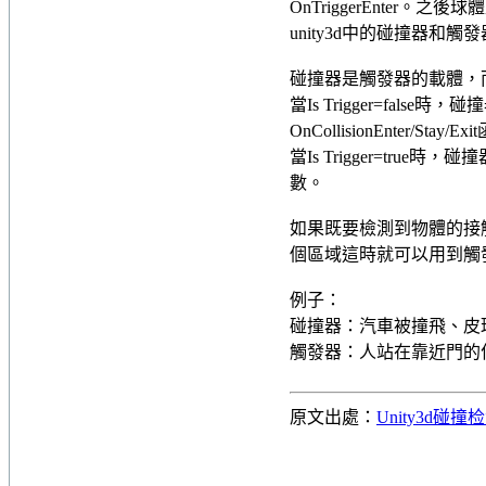
OnTriggerEnte
unity3d中的碰撞器和觸
碰撞器是觸發器的載體，
當Is Trigger=fa
OnCollisionEnter/Stay/E
當Is Trigger=true時
數。
如果既要檢測到物體的接
個區域這時就可以用到觸
例子：
碰撞器：汽車被撞飛、皮
觸發器：人站在靠近門的
原文出處：
Unity3d碰撞