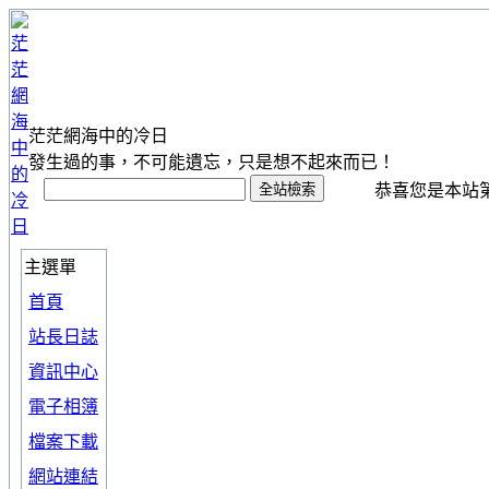
茫茫網海中的冷日
發生過的事，不可能遺忘，只是想不起來而已！
恭喜您是本站第 1
主選單
首頁
站長日誌
資訊中心
電子相簿
檔案下載
網站連結