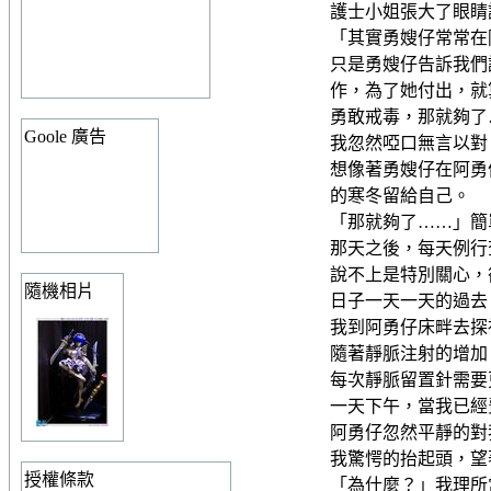
護士小姐張大了眼睛
「其實勇嫂仔常常在
只是勇嫂仔告訴我們
作，為了她付出，就
勇敢戒毒，那就夠了
Goole 廣告
我忽然啞口無言以對
想像著勇嫂仔在阿勇
的寒冬留給自己。
「那就夠了……」簡
那天之後，每天例行
說不上是特別關心，
隨機相片
日子一天一天的過去
我到阿勇仔床畔去探
隨著靜脈注射的增加
每次靜脈留置針需要
一天下午，當我已經
阿勇仔忽然平靜的對
我驚愕的抬起頭，望
授權條款
「為什麼？」我理所