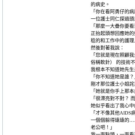
的病史。
「你在看阿勇仔的病
一位護士同仁探過頭
「那麼一大疊你要看
正抬起頭想回應她的
稔的和工作中的護理
然後對著我說：
「您就是現在照顧我
俗稱軟針） 的技術
我根本不知道她先生
「你不知道她是誰？
剛才那位護士小姐詫
「她就是你手上那本
「很漂亮對不對？ 
她似乎看出了我心中
「才不像其他AID
一個個躲得遠遠的…
老公吧！」
我一面點頭，一面看