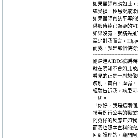
如果醫師真應如此，
統受損，極易受感染
如果醫師真該平等的
供服侍達官顯要的VI
如果沒有，就請先扯
至少對我而言，Hippocrati
而我，就是那個使得
-----------------------------
剛踏進AIDDS病
就在明知不會如此被
看見的正是一副想像中
瘦削，蒼白，虛弱，
經驗告訴我，病患可
一切。
「你好，我是這兩個
扮著例行公事的職業
阿勇仔的反應正如我
而我也照本宣科的完
回到護理站，翻開阿