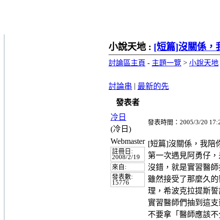
小說天地 :
[短篇]沒關係，我陪
討論區主頁
-
主題一覽
>
小說天地
|
討論串
最新的先
發表者
冷日
發表時間：2005/3/20 17:
(冷日)
Webmaster
[短篇]沒關係，我陪你..
註冊日:
第一次遇見阿勇仔，是
2008/2/19
沒錯，就是實習醫師
來自:
發表數:
雖然接受了那麼久的
15776
理，希波克拉提斯誓
實習醫師們抽到這支
不要拿「醫師應該不