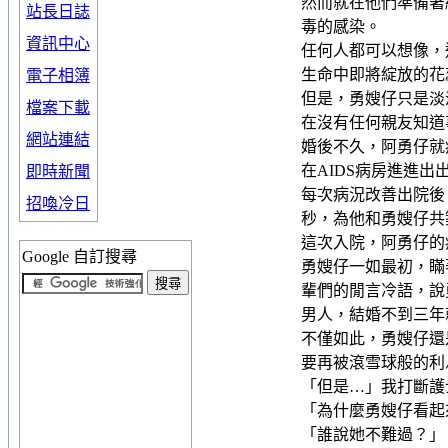
然而就在他們準備著
站長日誌
毒的感染。
資訊中心
任何人都可以想像，
生命中即將綻放的花
電子相簿
但是，勇嫂仔只是淡
檔案下載
在沒有任何親友知道
網站連結
婚後不久，阿勇仔就
在AIDS病房進進
即時新聞
每次病況改善出院後
招喚冷日
秒，為他和勇嫂仔共
這次入院，阿勇仔的
Google 自訂搜尋
勇嫂仔一如最初，瞞
輩們的閒言冷語，說
男人，結婚不到三年
不僅如此，勇嫂仔還
要再被滾雪球般的利
「但是…」我打斷護
「為什麼勇嫂仔看起
「誰說她不難過？」