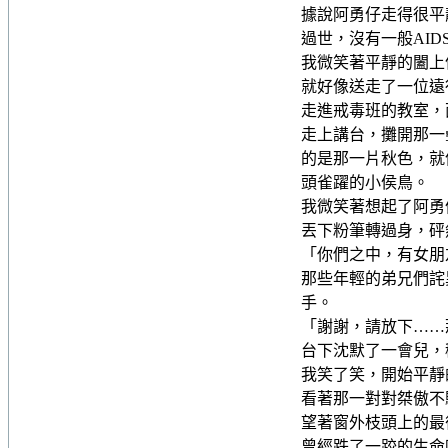
據說阿勇仔走得很平
過世，沒有一般AI
我微笑著平靜的闔上
就好像送走了一位遠
走進戒毒班的教室，
走上講台，攤開那一
的是那一片秋色，就
頭雀躍的小侯鳥。
我微笑著想起了阿勇
丟下粉筆轉過身，砰
「你們之中，有女朋
那些年輕的弟兄們詫
手。
「謝謝，請放下……
台下沈默了一會兒，
我笑了笑，開始平靜
看著那一對對桀傲不
望著窗外枝頭上的最
曾經跌了一跤的生命吧.