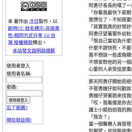
阿勇仔長長的嘆了一
「你看我最快下星期
我愣住了，不知道要
本
著作
由
冷日
製作，以
「其實我真的好恨好
創用CC 姓名標示-非商業
阿勇仔望著窗外初秋
性-相同方式分享 3.0 台
「恨自己當初為什麼
灣 授權條款
釋出。
什麼不趕快死，不要
本站發文說明與規範
我不想說一些虛偽矯
不想安慰他的另一個
使用者登入
心愛的人承受這麼重
使用者名稱:
-----------------------------
那天阿勇仔開始拒絕
密碼:
不管勇嫂仔如何勸說
勇嫂仔哭著跑來找我
「哎，我看還是你去
忘了密碼?
護士小姐拍拍我的肩
「我去？」
現在就註冊!
當一個醫療人員發現
的期望，並說服病患