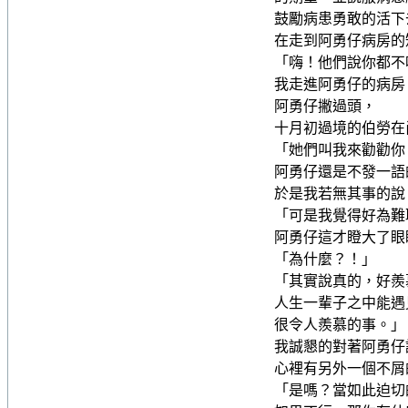
鼓勵病患勇敢的活下
在走到阿勇仔病房的
「嗨！他們說你都不
我走進阿勇仔的病房
阿勇仔撇過頭，
十月初過境的伯勞在
「她們叫我來勸勸你
阿勇仔還是不發一語
於是我若無其事的說
「可是我覺得好為難
阿勇仔這才瞪大了眼
「為什麼？！」
「其實說真的，好羨
人生一輩子之中能遇
很令人羨慕的事。」
我誠懇的對著阿勇仔
心裡有另外一個不屑
「是嗎？當如此迫切