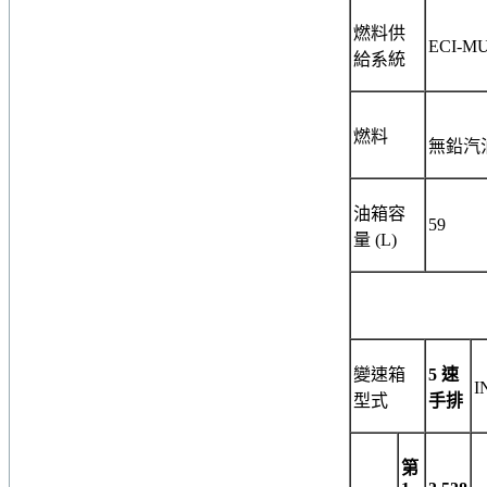
燃料供
ECI-MU
給系統
燃料
無鉛汽
油箱容
59
量
(L)
變速箱
5
速
I
型式
手排
第