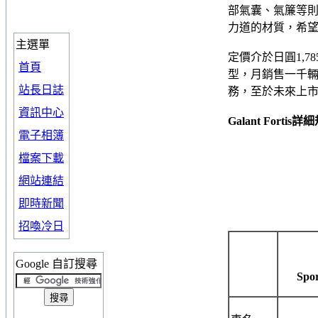
部氣囊、氣簾等
力道的材質，希
主選單
定價介於日圓1,785,
首頁
型，月銷售一千
站長日誌
務，至於未來上
資訊中心
Galant Forti
電子相簿
檔案下載
網站連結
即時新聞
招喚冷日
Google 自訂搜尋
Spo