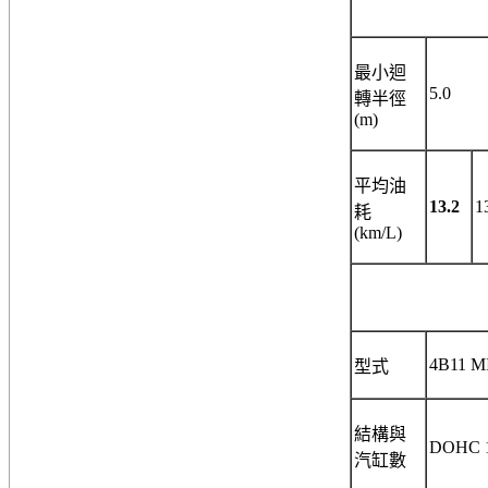
最小迴
5.0
轉半徑
(m)
平均油
13.2
1
耗
(km/L)
4B11 M
型式
結構與
DOHC 
汽缸數