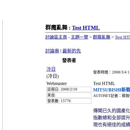
群魔亂舞 :
Test HTML
討論區主頁
-
主題一覽
>
群魔亂舞
>
Test H
|
討論串
最新的先
發表者
冷日
發表時間：2008/3/4 13
(冷日)
Webmaster
Test HTML
註冊日: 2008/2/19
MITSUBISHI新
來自:
AUTONET記者：蔡
發表數: 15776
傳聞已久的國產化L
指數總和全部提
現也有絕佳的成績，如