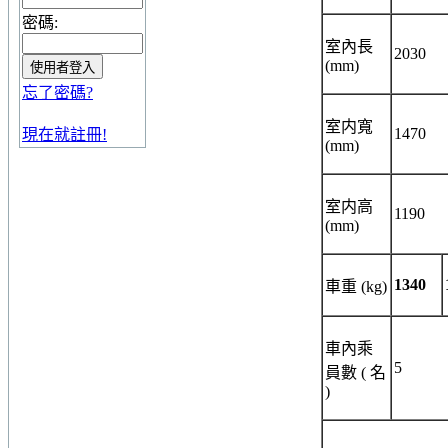
密碼:
室內長
2030
(mm)
忘了密碼?
室内寬
1470
現在就註冊!
(mm)
室内高
1190
(mm)
1340
車重
(kg)
車內乘
5
員數
(
名
)