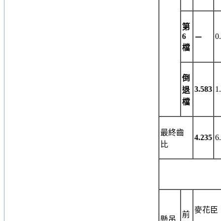
第
6
0
－
檔
倒
3.583
1
退
檔
最終齒
4.235
6
比
麥花臣
前
懸吊