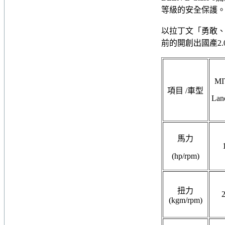
等級的安全保護
以拉丁文「勇敢、堅
前的開創出國產2
MI
項目
/車型
Lanc
馬力
(hp/rpm)
扭力
(kgm/rpm)