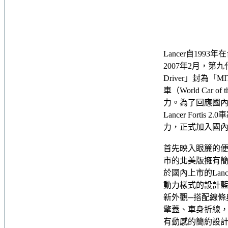
Lancer自19
2007年2月，第
Driver」封為
車（World Car
力。為了回應國內消
Lancer For
力，正式加入國
首先映入眼簾的便是L
市的北美版擁有簡
於國內上市的Lancer 
動力樣式的設計
新外觀─搭配線條
擎蓋、車身折線，徹
有動感的簡約設計手法