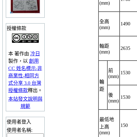
(mm)
全高
1490
(mm)
授權條款
軸距
2635
(mm)
本
著作
由
冷日
製作，以
創用
CC 姓名標示-非
前
1530
商業性-相同方
(mm)
輪
式分享 3.0 台灣
距
授權條款
釋出。
後
1530
本站發文說明與
(mm)
規範
最低地
使用者登入
150
上高
使用者名稱:
(mm)