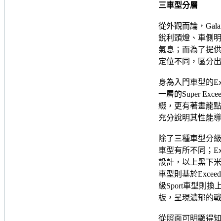
三車型分層
從外觀而論，Gal
銳利頭燈、車側明顯
氣息；而為了提供消
定位不同，區分出Exc
身為入門車型的Exc
一層的Super 
綴，更有著畫龍點
充分說明其性能
除了三種車型分級以
車型有所不同；E
設計，以上黑下米的
車型則基於Exc
級Sport車型
板，呈現濃郁的
從照面可明顯得知，除