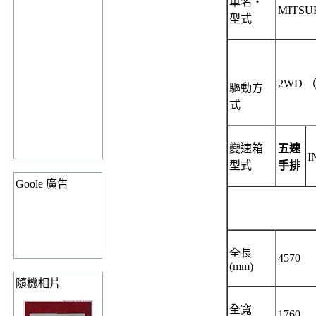
車名・
MITSUBI
型式
2WD
驅動方
式
變速箱
五速
I
型式
手排
Goole 廣告
全長
4570
(mm)
隨機相片
全寬
1760