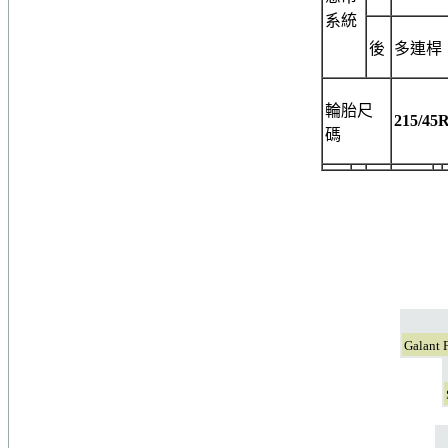
系統
後
多連桿
輪胎尺
215/45
碼
Gala