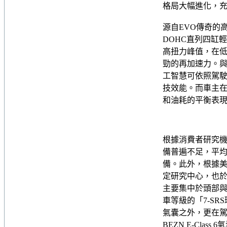
格局大幅進化，充
源自EVO傳奇的高性
DOHC直列四缸輕
高扭力峰值，在
勁的再加速力。與
工智慧可依照駕
技效能。而車主在意的
和油耗的平衡表
根據消費者研究機
備普遍不足，平均
備。此外，根據美
定研究中心，也於
主要集中於頭部與下
車等級的「7-S
氣囊之外，更在駕
BEZN E-Cl