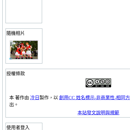
隨機相片
授權條款
本
著作
由
冷日
製作，以
創用CC 姓名標示-非商業性-相同方式
出。
本站發文說明與規範
使用者登入