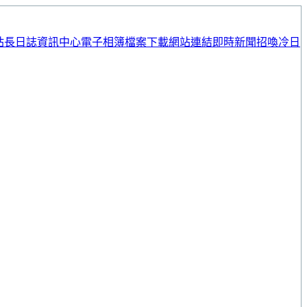
站長日誌
資訊中心
電子相簿
檔案下載
網站連結
即時新聞
招喚冷日