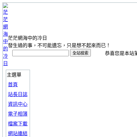
茫茫網海中的冷日
發生過的事，不可能遺忘，只是想不起來而已！
恭喜您是本站第 1
主選單
首頁
站長日誌
資訊中心
電子相簿
檔案下載
網站連結