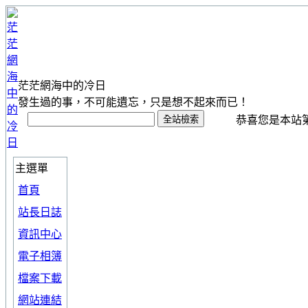
茫茫網海中的冷日
發生過的事，不可能遺忘，只是想不起來而已！
恭喜您是本站第 1
主選單
首頁
站長日誌
資訊中心
電子相簿
檔案下載
網站連結