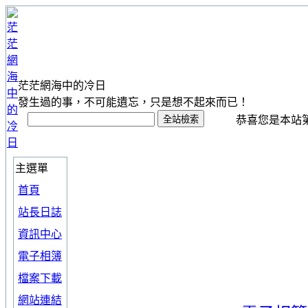
茫茫網海中的冷日
發生過的事，不可能遺忘，只是想不起來而已！
恭喜您是本站第 1
主選單
首頁
站長日誌
資訊中心
電子相簿
檔案下載
網站連結