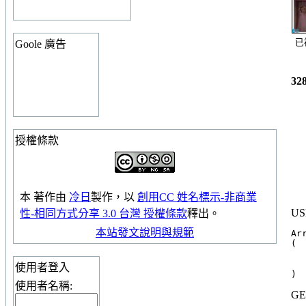
已
Goole 廣告
32
授權條款
本
著作
由
冷日
製作，以
創用CC 姓名標示-非商業
US
性-相同方式分享 3.0 台灣 授權條款
釋出。
本站發文說明與規範
Arr
(

  
  
使用者登入
使用者名稱:
GE