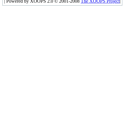
|
Powered by XOOPS 2.0 © 2001-2008
The XOOPS Project
|