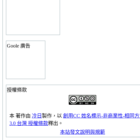
Goole 廣告
授權條款
本
著作
由
冷日
製作，以
創用CC 姓名標示-非商業性-相同
3.0 台灣 授權條款
釋出。
本站發文說明與規範