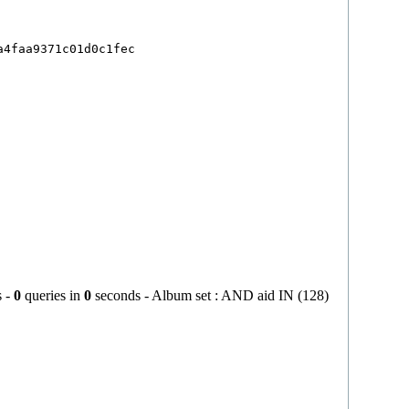
4faa9371c01d0c1fec

s -
0
queries in
0
seconds - Album set : AND aid IN (128)