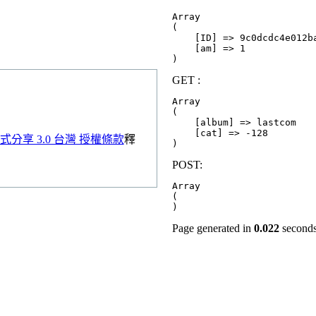
Array

(

    [ID] => 9c0dcdc4e012ba
    [am] => 1

GET :
Array

(

    [album] => lastcom

    [cat] => -128

分享 3.0 台灣 授權條款
釋
POST:
Array

(

Page generated in
0.022
second