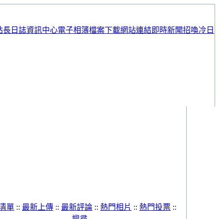
站長日誌
資訊中心
電子相簿
檔案下載
網站連結
即時新聞
招喚冷日
清單
::
最新上傳
::
最新評論
::
熱門相片
::
熱門投票
::
搜尋