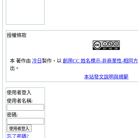
授權條款
本
著作
由
冷日
製作，以
創用CC 姓名標示-非商業性-相同方式
出。
本站發文說明與規範
使用者登入
使用者名稱:
密碼:
忘了密碼?