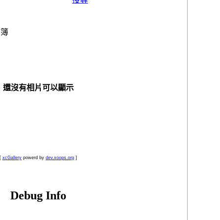
電子相簿
>
冷日電子相簿
相簿
還沒有相片可以顯示
[
xcGallery
powerd by
dev.xoops.org
]
Debug Info