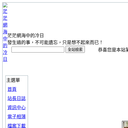
茫茫網海中的冷日
發生過的事，不可能遺忘，只是想不起來而已！
恭喜您是本站第 1
主選單
首頁
站長日誌
資訊中心
電子相簿
檔案下載