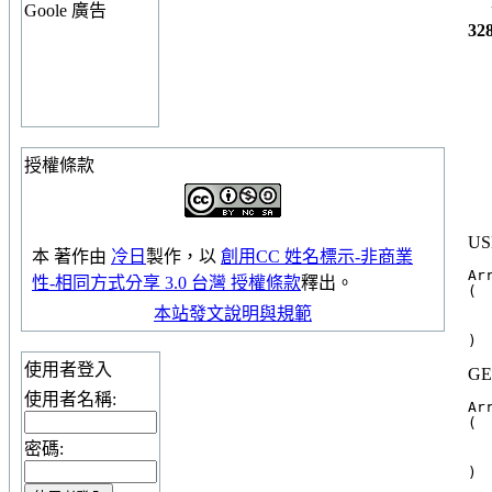
Goole 廣告
32
授權條款
US
本
著作
由
冷日
製作，以
創用CC 姓名標示-非商業
Arr
性-相同方式分享 3.0 台灣 授權條款
釋出。
(

  
本站發文說明與規範
  
使用者登入
GE
使用者名稱:
Arr
(

  
密碼:
  