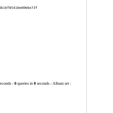
b16f85410e0066e73f

econds -
0
queries in
0
seconds - Album set :