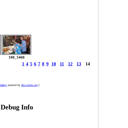
子相簿
>
冷日電子相簿
+
-
檔名
0_冷日婚宴_親友側拍版
+
-
日期
100_5460
1
4
5
6
7
8
9
10
11
12
13
14
allery
powerd by
dev.xoops.org
]
Debug Info