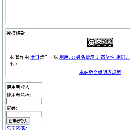
授權條款
本
著作
由
冷日
製作，以
創用CC 姓名標示-非商業性-相同方式
出。
本站發文說明與規範
使用者登入
使用者名稱:
密碼:
忘了密碼?