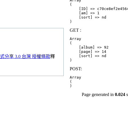
Array

(

    [ID] => c70ce8ef2e4564
    [am] => 1

    [sort] => nd

GET :
Array

(

    [album] => 92

    [page] => 14

    [sort] => nd

分享 3.0 台灣 授權條款
釋
POST:
Array

(

Page generated in
0.024
s