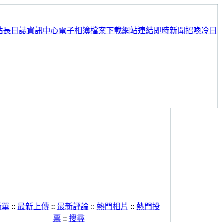
站長日誌
資訊中心
電子相簿
檔案下載
網站連結
即時新聞
招喚冷日
清單
::
最新上傳
::
最新評論
::
熱門相片
::
熱門投
票
::
搜尋