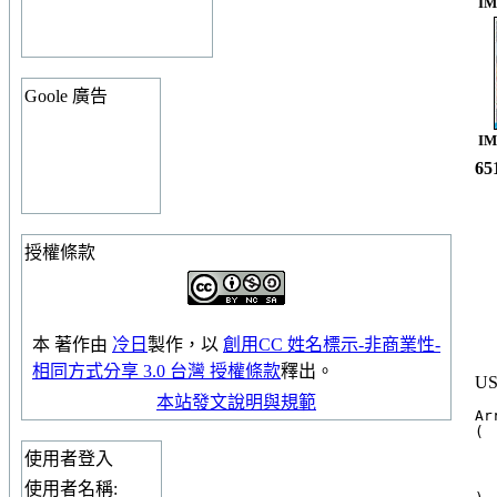
IM
Goole 廣告
IM
6
授權條款
本
著作
由
冷日
製作，以
創用CC 姓名標示-非商業性-
相同方式分享 3.0 台灣 授權條款
釋出。
US
本站發文說明與規範
Arr
(

  
使用者登入
  
  
使用者名稱: