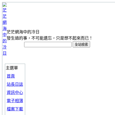
茫茫網海中的冷日
發生過的事，不可能遺忘，只是想不起來而已！
主選單
首頁
站長日誌
資訊中心
電子相簿
檔案下載