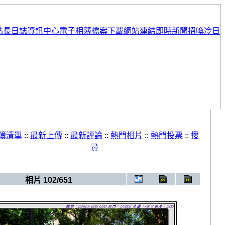
站長日誌
資訊中心
電子相簿
檔案下載
網站連結
即時新聞
招喚冷日
簿清單
::
最新上傳
::
最新評論
::
熱門相片
::
熱門投票
::
搜
尋
相簿
>
FF20(20120728~20120729)
相片 102/651