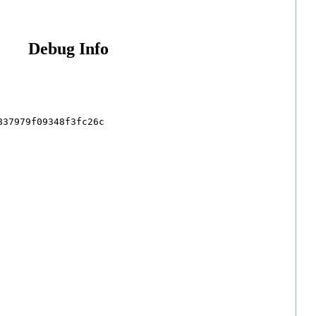
Debug Info
37979f09348f3fc26c
