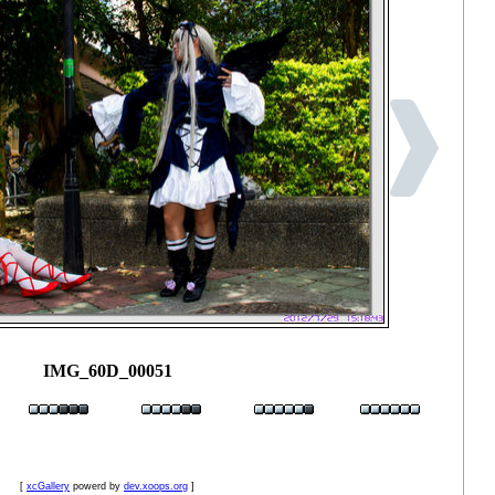
IMG_60D_00051
[
xcGallery
powerd by
dev.xoops.org
]