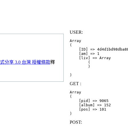
USER:
Array

(

    [ID] => 4d4d1bd98dba88
    [am] => 1

    [liv] => Array

分享 3.0 台灣 授權條款
釋
        (

        )

GET :
Array

(

    [pid] => 9065

    [album] => 152

    [pos] => 101

POST: