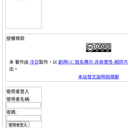
授權條款
本
著作
由
冷日
製作，以
創用CC 姓名標示-非商業性-相同方式
出。
本站發文說明與規範
使用者登入
使用者名稱:
密碼: