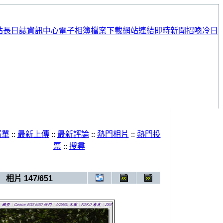
站長日誌
資訊中心
電子相簿
檔案下載
網站連結
即時新聞
招喚冷日
清單
::
最新上傳
::
最新評論
::
熱門相片
::
熱門投
票
::
搜尋
>
FF20(20120728~20120729)
相片 147/651