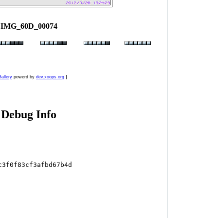
IMG_60D_00074
allery
powerd by
dev.xoops.org
]
Debug Info
3f0f83cf3afbd67b4d
