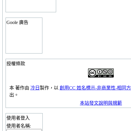
Goole 廣告
授權條款
本
著作
由
冷日
製作，以
創用CC 姓名標示-非商業性-相同方式
出。
本站發文說明與規範
使用者登入
使用者名稱: