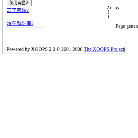
Array

忘了密碼?
(

現在就註冊!
Page gener
|
Powered by XOOPS 2.0 © 2001-2008
The XOOPS Project
|