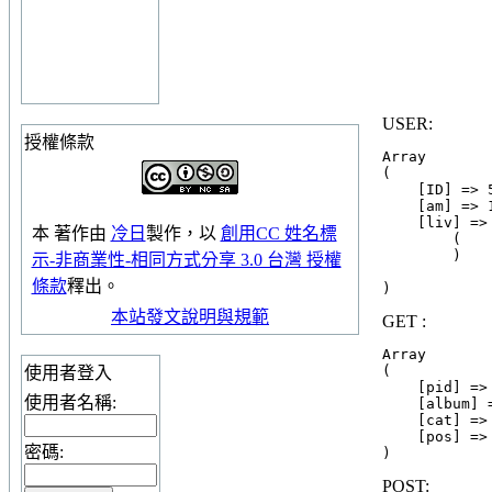
USER:
授權條款
Array

(

    [ID] => 
    [am] => 1
    [liv] => 
本
著作
由
冷日
製作，以
創用CC 姓名標
        (

        )

示-非商業性-相同方式分享 3.0 台灣 授權
條款
釋出。
本站發文說明與規範
GET :
Array

(

使用者登入
    [pid] => 
使用者名稱:
    [album] =
    [cat] => 
    [pos] => 
密碼:
POST: