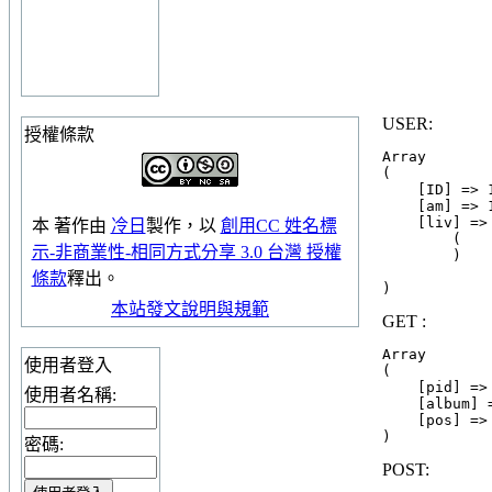
USER:
授權條款
Array

(

    [ID] => 
    [am] => 1
    [liv] => 
本
著作
由
冷日
製作，以
創用CC 姓名標
        (

示-非商業性-相同方式分享 3.0 台灣 授權
        )

條款
釋出。
本站發文說明與規範
GET :
Array

使用者登入
(

    [pid] => 
使用者名稱:
    [album] =
    [pos] => 
密碼:
POST: