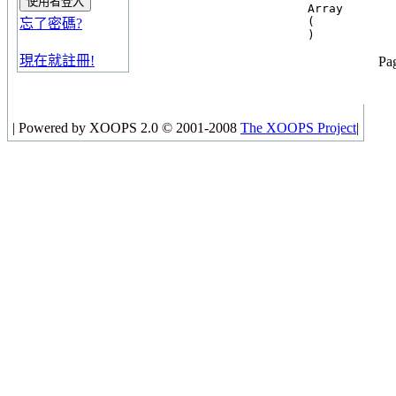
Array

(

忘了密碼?
現在就註冊!
Pag
|
Powered by XOOPS 2.0 © 2001-2008
The XOOPS Project
|