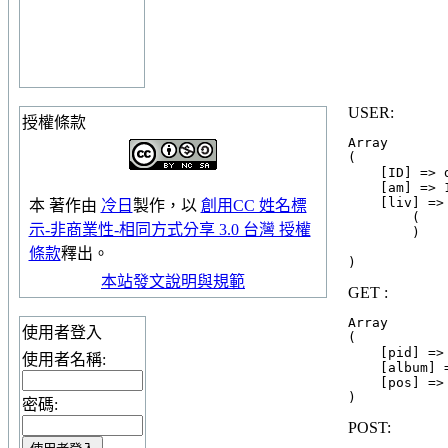
USER:
授權條款
Array

(

    [ID] => 
    [am] => 1
    [liv] => 
本
著作
由
冷日
製作，以
創用CC 姓名標
        (

示-非商業性-相同方式分享 3.0 台灣 授權
        )

條款
釋出。
本站發文說明與規範
GET :
Array

使用者登入
(

    [pid] => 
使用者名稱:
    [album] =
    [pos] => 
密碼:
POST: