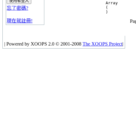
Array

(

忘了密碼?
現在就註冊!
Pag
|
Powered by XOOPS 2.0 © 2001-2008
The XOOPS Project
|