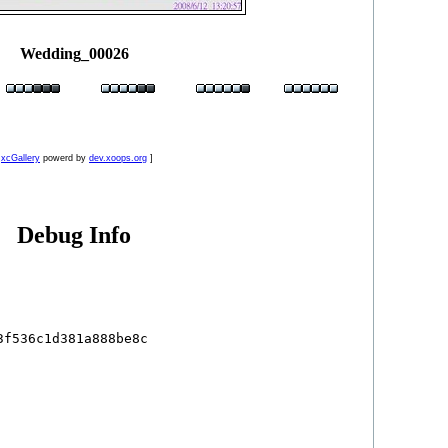
Wedding_00026
[
xcGallery
powerd by
dev.xoops.org
]
Debug Info
f536c1d381a888be8c
