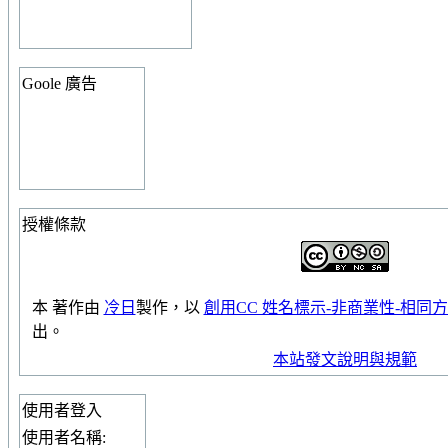
Goole 廣告
授權條款
本
著作
由
冷日
製作，以
創用CC 姓名標示-非商業性-相同方式
出。
本站發文說明與規範
使用者登入
使用者名稱: