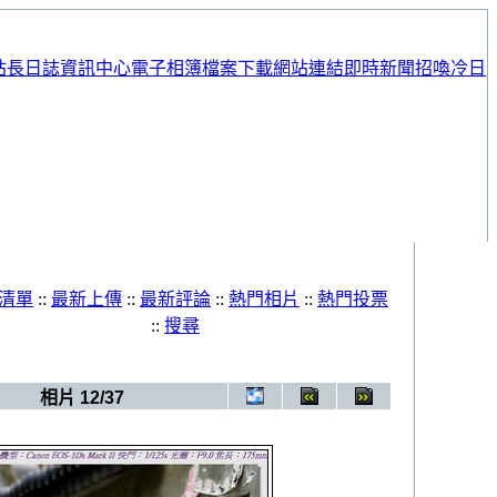
站長日誌
資訊中心
電子相簿
檔案下載
網站連結
即時新聞
招喚冷日
清單
::
最新上傳
::
最新評論
::
熱門相片
::
熱門投票
::
搜尋
子相簿
>
20090620_婚紗照
相片 12/37