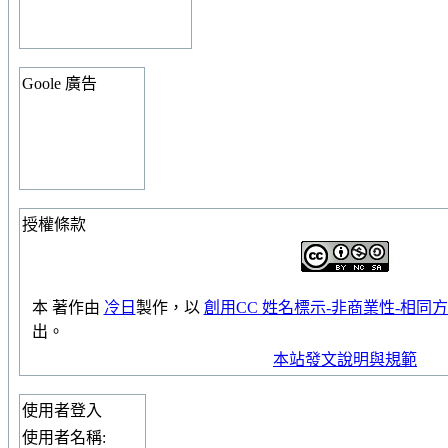
Goole 廣告
授權條款
本
著作
由
冷日
製作，以
創用CC 姓名標示-非商業性-相同方式
出。
本站發文說明與規範
使用者登入
使用者名稱: