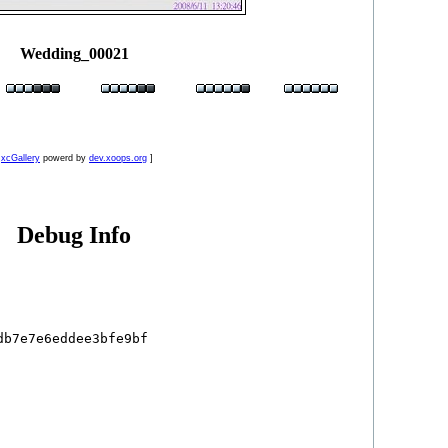
Wedding_00021
[
xcGallery
powerd by
dev.xoops.org
]
Debug Info
b7e7e6eddee3bfe9bf
