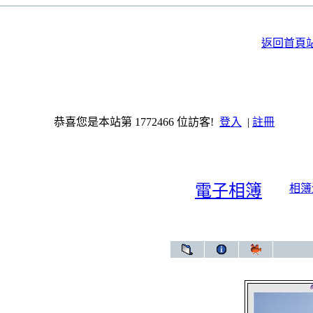
返回首頁
恭喜您是本站第 1772466 位訪客!
登入
|
註冊
電子相簿
相簿
電