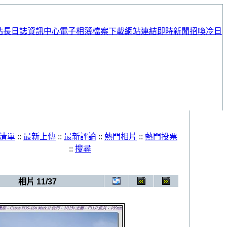
站長日誌
資訊中心
電子相簿
檔案下載
網站連結
即時新聞
招喚冷日
清單
::
最新上傳
::
最新評論
::
熱門相片
::
熱門投票
::
搜尋
子相簿
>
20090620_婚紗照
相片 11/37