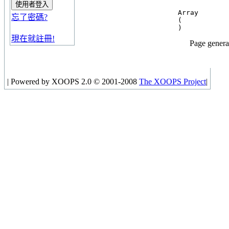
Array

忘了密碼?
(

現在就註冊!
Page genera
|
Powered by XOOPS 2.0 © 2001-2008
The XOOPS Project
|