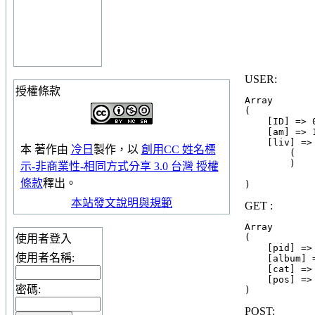
USER:
授權條款
Array

(

    [ID] => 
    [am] => 1
    [liv] => 
本
著作
由
冷日
製作，以
創用CC 姓名標
        (

        )

示-非商業性-相同方式分享 3.0 台灣 授權
條款
釋出。
本站發文說明與規範
GET :
Array

(

使用者登入
    [pid] => 
使用者名稱:
    [album] =
    [cat] => 
    [pos] => 
密碼:
POST: