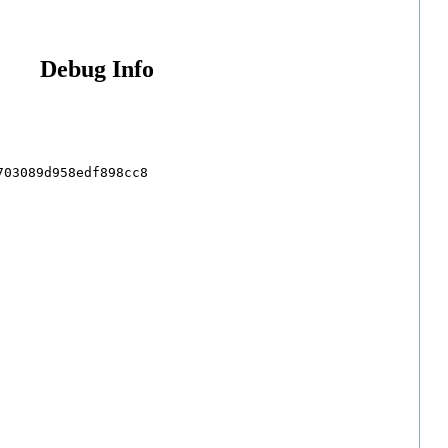
Debug Info
03089d958edf898cc8
