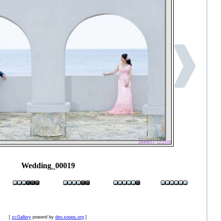
Wedding_00019
[
xcGallery
powerd by
dev.xoops.org
]