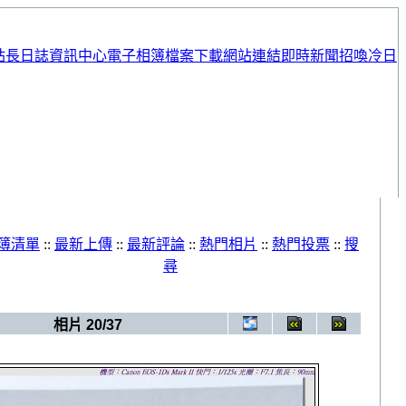
站長日誌
資訊中心
電子相簿
檔案下載
網站連結
即時新聞
招喚冷日
簿清單
::
最新上傳
::
最新評論
::
熱門相片
::
熱門投票
::
搜
尋
電子相簿
>
20090620_婚紗照
相片 20/37