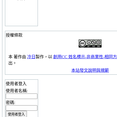
授權條款
本
著作
由
冷日
製作，以
創用CC 姓名標示-非商業性-相同方式
出。
本站發文說明與規範
使用者登入
使用者名稱:
密碼: