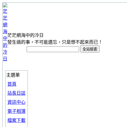
茫茫網海中的冷日
發生過的事，不可能遺忘，只是想不起來而已！
主選單
首頁
站長日誌
資訊中心
電子相簿
檔案下載