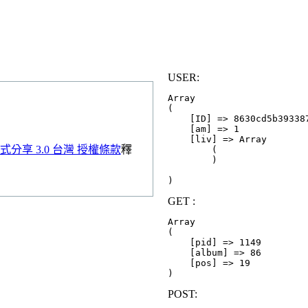
USER:
Array

(

    [ID] => 8630cd5b393387
    [am] => 1

    [liv] => Array

分享 3.0 台灣 授權條款
釋
        (

        )

GET :
Array

(

    [pid] => 1149

    [album] => 86

    [pos] => 19

POST: