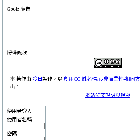
Goole 廣告
授權條款
本
著作
由
冷日
製作，以
創用CC 姓名標示-非商業性-相同方式
出。
本站發文說明與規範
使用者登入
使用者名稱:
密碼: