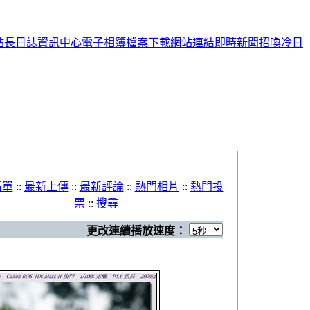
站長日誌
資訊中心
電子相簿
檔案下載
網站連結
即時新聞
招喚冷日
清單
::
最新上傳
::
最新評論
::
熱門相片
::
熱門投
票
::
搜尋
更改連續播放速度：