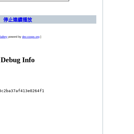
停止連續播放
allery
powerd by
dev.xoops.org
]
Debug Info
c2ba37af413e0264f1
