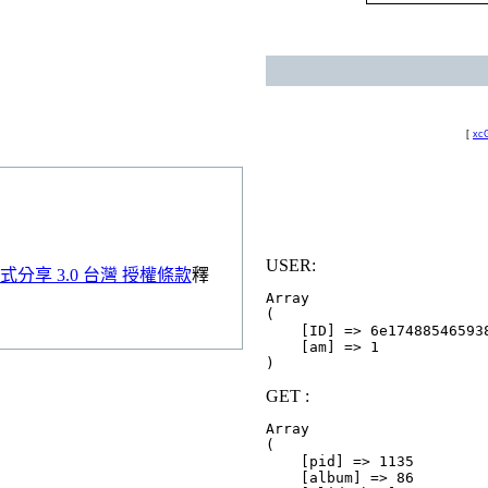
[
xcG
USER:
分享 3.0 台灣 授權條款
釋
Array

(

    [ID] => 6e174885465938
    [am] => 1

GET :
Array

(

    [pid] => 1135

    [album] => 86
