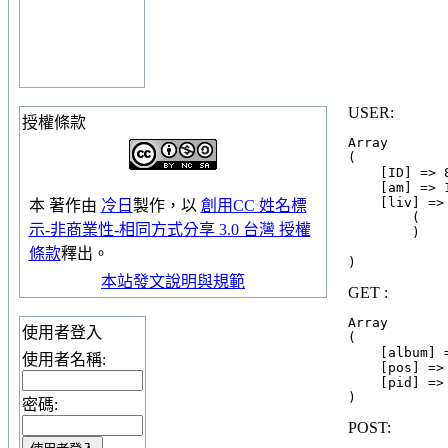
USER:
授權條款
Array

(

    [ID] => 
    [am] => 1
    [liv] => 
本
著作
由
冷日
製作，以
創用CC 姓名標
        (

示-非商業性-相同方式分享 3.0 台灣 授權
        )

條款
釋出。
本站發文說明與規範
GET :
Array

使用者登入
(

    [album] =
使用者名稱:
    [pos] => 
    [pid] => 
密碼:
POST: