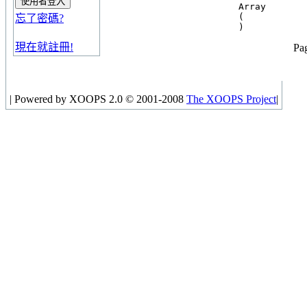
Array

(

忘了密碼?
現在就註冊!
Pag
|
Powered by XOOPS 2.0 © 2001-2008
The XOOPS Project
|