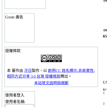
I
Goole 廣告
I
6
授權條款
本
著作
由
冷日
製作，以
創用CC 姓名標示-非商業性-
相同方式分享 3.0 台灣 授權條款
釋出。
U
本站發文說明與規範
Ar
(

使用者登入
  
  
使用者名稱: