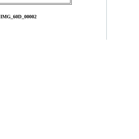
IMG_60D_00002
allery
powerd by
dev.xoops.org
]
Debug Info
522decbbebde81e36e
