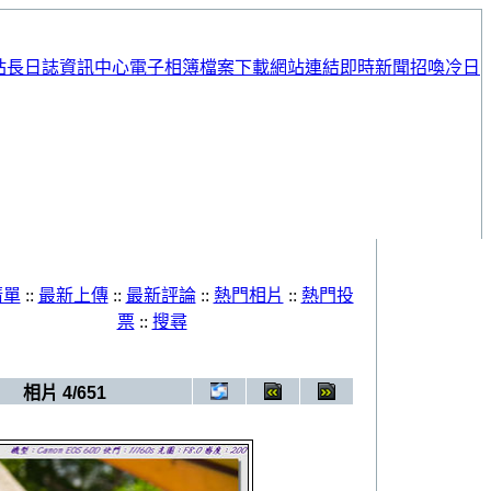
站長日誌
資訊中心
電子相簿
檔案下載
網站連結
即時新聞
招喚冷日
清單
::
最新上傳
::
最新評論
::
熱門相片
::
熱門投
票
::
搜尋
>
FF20(20120728~20120729)
相片 4/651