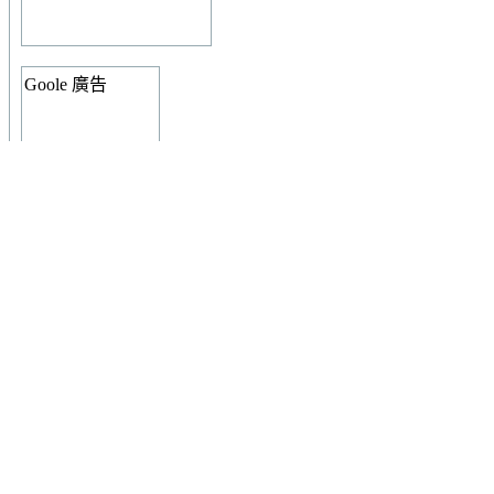
Goole 廣告
授權條款
本
著作
由
冷日
製作，以
創用CC 姓名標示-非商業性-相同方式
出。
本站發文說明與規範
使用者登入
使用者名稱: