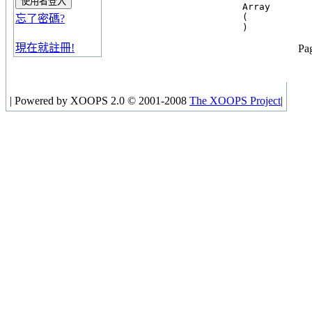
Array

(

忘了密碼?
現在就註冊!
Pag
|
Powered by XOOPS 2.0 © 2001-2008
The XOOPS Project
|