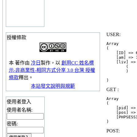
USER:
授權條款
Array

(

    [ID] => 
    [am] => 1
    [liv] => 
本
著作
由
冷日
製作，以
創用CC 姓名標
        (

示-非商業性-相同方式分享 3.0 台灣 授權
        )

條款
釋出。
本站發文說明與規範
GET :
Array

使用者登入
(

    [pid] => 
使用者名稱:
    [pos] => 
    [PHPSESS
密碼:
POST: