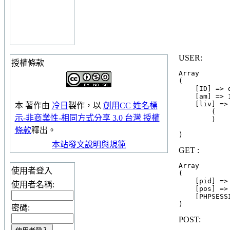
USER:
授權條款
Array

(

    [ID] => 
    [am] => 1
    [liv] => 
本
著作
由
冷日
製作，以
創用CC 姓名標
        (

示-非商業性-相同方式分享 3.0 台灣 授權
        )

條款
釋出。
本站發文說明與規範
GET :
Array

使用者登入
(

    [pid] => 
使用者名稱:
    [pos] => 
    [PHPSESS
密碼:
POST: