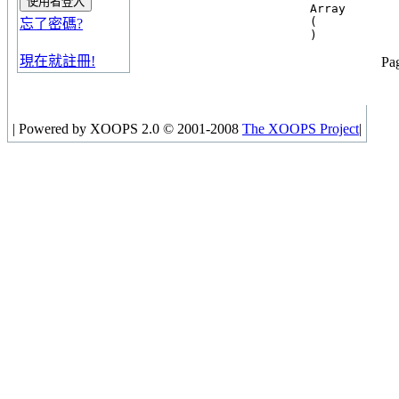
Array

(

忘了密碼?
現在就註冊!
Pag
|
Powered by XOOPS 2.0 © 2001-2008
The XOOPS Project
|