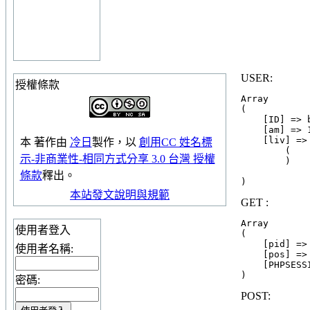
USER:
授權條款
Array

(

    [ID] => 
    [am] => 1
    [liv] => 
本
著作
由
冷日
製作，以
創用CC 姓名標
        (

示-非商業性-相同方式分享 3.0 台灣 授權
        )

條款
釋出。
本站發文說明與規範
GET :
Array

使用者登入
(

    [pid] => 
使用者名稱:
    [pos] => 
    [PHPSESS
密碼:
POST: