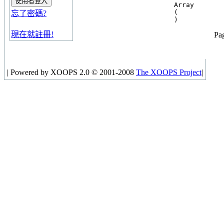
Array

(

忘了密碼?
現在就註冊!
Pag
|
Powered by XOOPS 2.0 © 2001-2008
The XOOPS Project
|