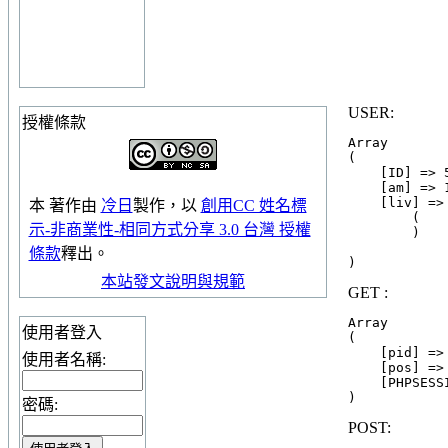
USER:
授權條款
Array

(

    [ID] => 
    [am] => 1
    [liv] => 
本
著作
由
冷日
製作，以
創用CC 姓名標
        (

示-非商業性-相同方式分享 3.0 台灣 授權
        )

條款
釋出。
本站發文說明與規範
GET :
Array

使用者登入
(

    [pid] => 
使用者名稱:
    [pos] => 
    [PHPSESS
密碼:
POST: