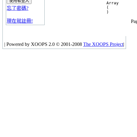
Array

(

忘了密碼?
現在就註冊!
Pag
|
Powered by XOOPS 2.0 © 2001-2008
The XOOPS Project
|